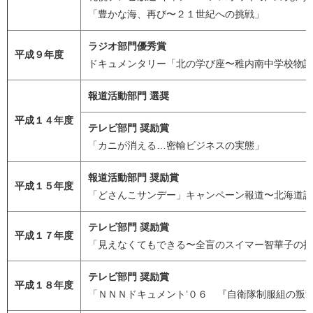
「豊かな海、再び〜２１世紀への挑戦」
ラジオ部門優秀賞
平成９年度
ドキュメンタリー「北の学び座〜稚内南中学校物語
報道活動部門 選奨
平成１４年度
テレビ部門 奨励賞
「カニが消える…密輸ビジネスの実態」
報道活動部門 奨励賞
平成１５年度
「どさんこサンデー」キャンペーン報道〜北海道議
テレビ部門 奨励賞
平成１７年度
「見えなくてもできる〜全盲のスイマー智華子の挑
テレビ部門 奨励賞
平成１８年度
「ＮＮＮドキュメント’０６ 『自衛隊制服組の叛