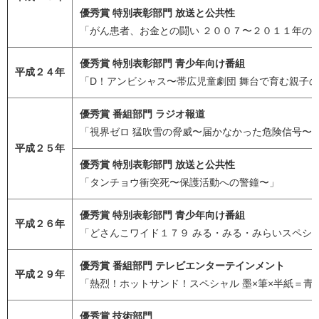
優秀賞 特別表彰部門 放送と公共性
「がん患者、お金との闘い ２００７〜２０１１年の
優秀賞 特別表彰部門 青少年向け番組
平成２４年
「D！アンビシャス〜帯広児童劇団 舞台で育む親子
優秀賞 番組部門 ラジオ報道
「視界ゼロ 猛吹雪の脅威〜届かなかった危険信号〜
平成２５年
優秀賞 特別表彰部門 放送と公共性
「タンチョウ衝突死〜保護活動への警鐘〜」
優秀賞 特別表彰部門 青少年向け番組
平成２６年
「どさんこワイド１７９ みる・みる・みらいスペシ
優秀賞 番組部門 テレビエンターテインメント
平成２９年
「熱烈！ホットサンド！スペシャル 墨×筆×半紙＝
優秀賞 技術部門