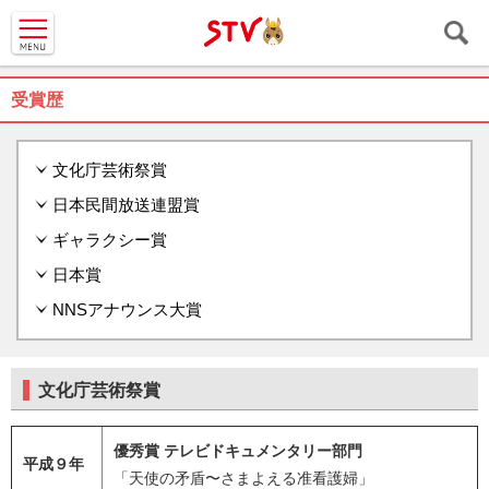
ＳＴＶ札
幌テレビ
受賞歴
文化庁芸術祭賞
日本民間放送連盟賞
ギャラクシー賞
日本賞
NNSアナウンス大賞
文化庁芸術祭賞
優秀賞 テレビドキュメンタリー部門
平成９年
「天使の矛盾〜さまよえる准看護婦」