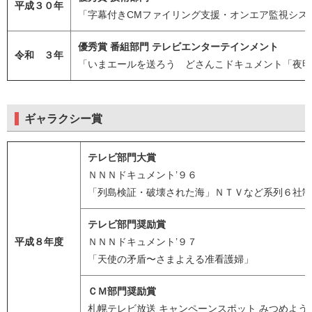
平成３０年
「字幕付きCMファイリング支援・オンエア監視シス
優秀賞 番組部門 テレビエンターテインメン
ト
令和 ３年
「いまエールを送ろう どさんこドキュメント「夜明
ギャラクシー賞
テレビ部門大賞
ＮＮＮドキュメント’９６
「列島検証・破壊された海」ＮＴＶなど系列６社制
テレビ部門奨励賞
平成８年度
ＮＮＮドキュメント’９７
「天使の矛盾〜さまよえる准看護婦」
ＣＭ部門奨励賞
札幌テレビ放送 キャンペーンスポット みつめよう