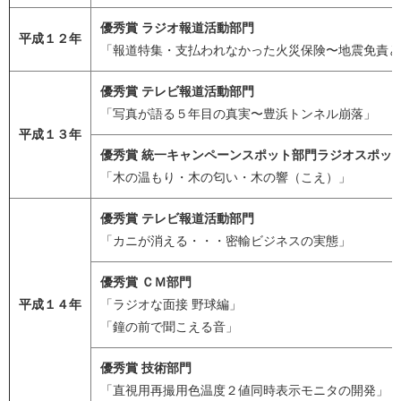
優秀賞 ラジオ報道活動部門
平成１２年
「報道特集・支払われなかった火災保険〜地震免責と
優秀賞 テレビ報道活動部門
「写真が語る５年目の真実〜豊浜トンネル崩落」
平成１３年
優秀賞 統一キャンペーンスポット部門ラジオスポッ
「木の温もり・木の匂い・木の響（こえ）」
優秀賞 テレビ報道活動部門
「カニが消える・・・密輸ビジネスの実態」
優秀賞 ＣＭ部門
平成１４年
「ラジオな面接 野球編」
「鐘の前で聞こえる音」
優秀賞 技術部門
「直視用再撮用色温度２値同時表示モニタの開発」