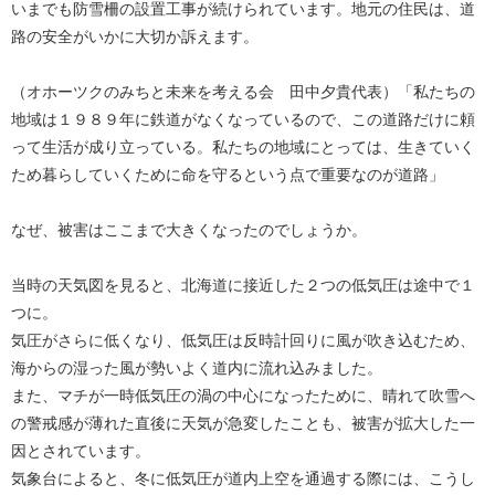
いまでも防雪柵の設置工事が続けられています。地元の住民は、道
路の安全がいかに大切か訴えます。
（オホーツクのみちと未来を考える会 田中夕貴代表）「私たちの
地域は１９８９年に鉄道がなくなっているので、この道路だけに頼
って生活が成り立っている。私たちの地域にとっては、生きていく
ため暮らしていくために命を守るという点で重要なのが道路」
なぜ、被害はここまで大きくなったのでしょうか。
当時の天気図を見ると、北海道に接近した２つの低気圧は途中で１
つに。
気圧がさらに低くなり、低気圧は反時計回りに風が吹き込むため、
海からの湿った風が勢いよく道内に流れ込みました。
また、マチが一時低気圧の渦の中心になったために、晴れて吹雪へ
の警戒感が薄れた直後に天気が急変したことも、被害が拡大した一
因とされています。
気象台によると、冬に低気圧が道内上空を通過する際には、こうし