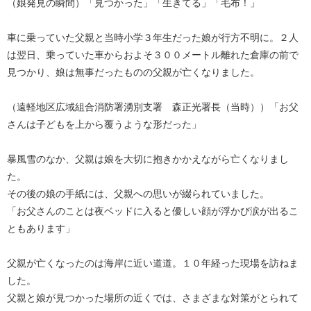
（娘発見の瞬間）「見つかった」「生きてる」「毛布！」
車に乗っていた父親と当時小学３年生だった娘が行方不明に。２人
は翌日、乗っていた車からおよそ３００メートル離れた倉庫の前で
見つかり、娘は無事だったものの父親が亡くなりました。
（遠軽地区広域組合消防署湧別支署 森正光署長（当時））「お父
さんは子どもを上から覆うような形だった」
暴風雪のなか、父親は娘を大切に抱きかかえながら亡くなりまし
た。
その後の娘の手紙には、父親への思いが綴られていました。
「お父さんのことは夜ベッドに入ると優しい顔が浮かび涙が出るこ
ともあります」
父親が亡くなったのは海岸に近い道道。１０年経った現場を訪ねま
した。
父親と娘が見つかった場所の近くでは、さまざまな対策がとられて