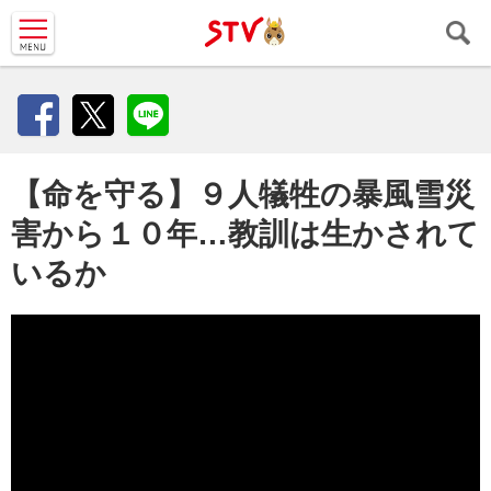
ＳＴＶ札
幌テレビ
Facebook
X
LINE
【命を守る】９人犠牲の暴風雪災
害から１０年…教訓は生かされて
いるか