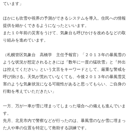
ています」
ほかにも吹雪や視界の予測ができるシステムを導入。住民への情報
提供を細かくできるようになったといいます。
また１０年前の災害をうけて、気象台も呼びかけを改めるなどの取
り組みを進めています。
（札幌管区気象台 高橋学 主任予報官）「２０１３年の暴風雪の
ような状況が想定されるときには『数年に一度の猛吹雪』と『外出
は控えてください』という文言をキーワードとして、厳重な警戒を
呼び掛ける。天気が荒れていなくても、今後２０１３年の暴風雪災
害のような気象状況になる可能性があると思ってもらい、ご自身の
行動を考えていただきたい」
一方、万が一車が雪に埋まってしまった場合への備えも進んでいま
す。
先月、北見市内で警察などが行ったのは、暴風雪のなか雪に埋まっ
た人や車の位置を特定して救助する訓練です。