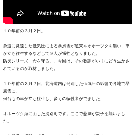
１０年前の３月２日。
急速に発達した低気圧による暴風雪が道東やオホーツクを襲い、車
が立ち往生するなどして９人が犠牲となりました。
防災シリーズ「命を守る」。今回は、その教訓がいまにどう生かさ
れているのか取材しました。
１０年前の３月２日。北海道内は発達した低気圧の影響で各地で暴
風雪に。
何台もの車が立ち往生し、多くの犠牲者がでました。
オホーツク海に面した湧別町です。ここで悲劇が親子を襲いまし
た。