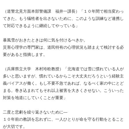
（道警北見方面本部警備課 福井一課長）「１０年間で相当変わっ
てきた。もう犠牲者を出さないために、このような訓練など連携し
て対応できるように継続してやっている」
暴風雪がおきたときは何に気を付けるべきか。
災害心理学の専門家は、道民特有の心理状況も踏まえて検討する必
要があると指摘します。
（兵庫県立大学 木村玲欧教授）「北海道では雪に慣れている人が
多いと思いますが、慣れているからこそ大丈夫だろうという経験主
義バイアスが働く。もし不要不急であれば、なるべく家の中にとど
まる。巻き込まれてもそれ以上被害を大きくさせない。こういった
対策を地道にしていくことが重要」
二度と悲劇を繰り返さないために—
１０年前の教訓を忘れずに、一人ひとりが命を守る行動をとること
が大切です。