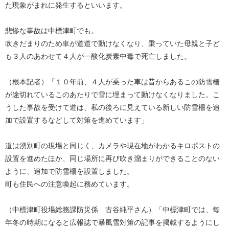
た現象がまれに発生するといいます。
悲惨な事故は中標津町でも。
吹きだまりのため車が道道で動けなくなり、乗っていた母親と子ど
も３人のあわせて４人が一酸化炭素中毒で死亡しました。
（根本記者）「１０年前、４人が乗った車は昔からあるこの防雪柵
が途切れているこのあたりで雪に埋まって動けなくなりました。こ
うした事故を受けて道は、私の後ろに見えている新しい防雪柵を追
加で設置するなどして対策を進めています」
道は湧別町の現場と同じく、カメラや現在地がわかるキロポストの
設置を進めたほか、同じ場所に再び吹き溜まりができることのない
ように、追加で防雪柵を設置しました。
町も住民への注意喚起に務めています。
（中標津町役場総務課防災係 古谷純平さん）「中標津町では、毎
年冬の時期になると広報誌で暴風雪対策の記事を掲載するようにし