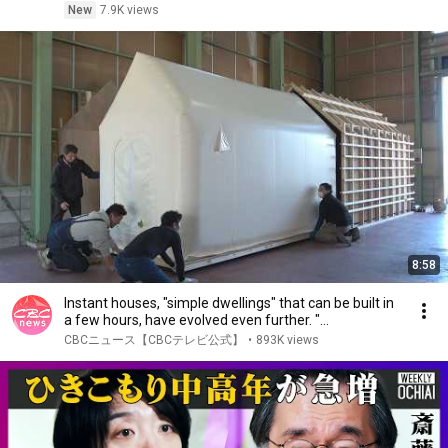
New
7.9K views
8:58
Instant houses, "simple dwellings" that can be built in
a few hours, have evolved even further. "...
CBCニュース【CBCテレビ公式】
•
893K views