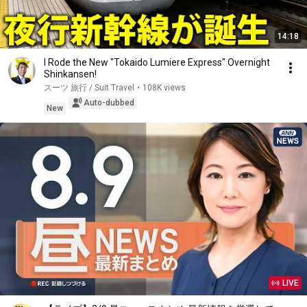
14:18
I Rode the New "Tokaido Lumiere Express" Overnight
Shinkansen!
スーツ 旅行 / Suit Travel
•
108K views
Auto-dubbed
New
LIVE