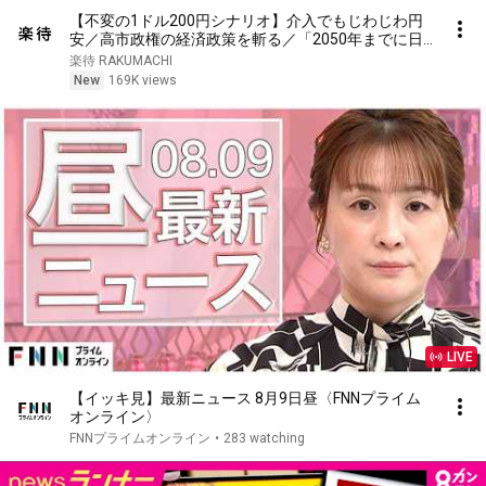
【不変の1ドル200円シナリオ】介入でもじわじわ円
安／高市政権の経済政策を斬る／「2050年までに日
経平均30万円」見通しは変わらない／28年ぶり日米
楽待 RAKUMACHI
協調為替介入の真相《エミン・ユルマズ×野沢春日
New
169K views
①》
LIVE
【イッキ見】最新ニュース 8月9日昼〈FNNプライム
オンライン〉
FNNプライムオンライン
•
283 watching