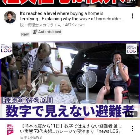
23:11
It’s reached a level where buying a home is
terrifying… Explaining why the wave of homebuilder
ba...
脱・税理士スガワラくん
•
487K views
Auto-dubbed
New
19:01
【熊本地震から11日】数字では見えない避難者 厳し
い実態 70代夫婦...ガレージで寝泊まり『news LOG』
日テレNEWS