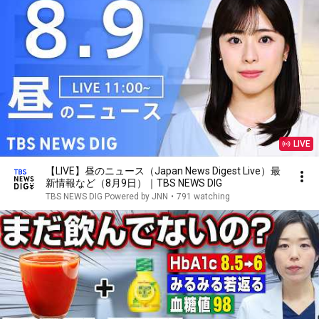
LIVE
【LIVE】昼のニュース（Japan News Digest Live）最
新情報など（8月9日）｜TBS NEWS DIG
TBS NEWS DIG Powered by JNN
•
791 watching