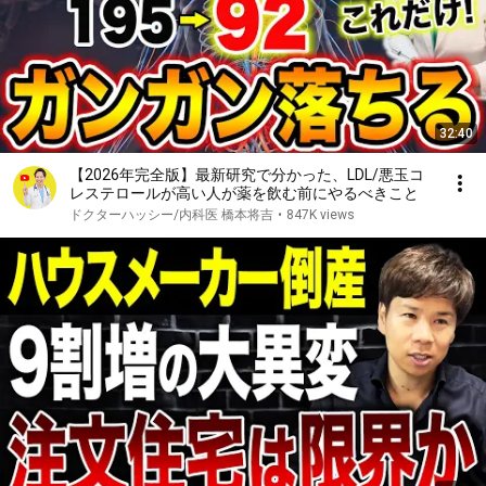
32:40
【2026年完全版】最新研究で分かった、LDL/悪玉コ
レステロールが高い人が薬を飲む前にやるべきこと
ドクターハッシー/内科医 橋本将吉
•
847K views