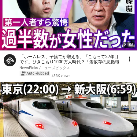
21:58
「ホームレス、子捨てが増える」「こもって27年目
です」ひきこもり1000万人時代？「酒依存の悪循環
と同じ」第一人者、斎藤環が明かす実態…子ども、家
NewsPicks /ニューズピックス
族への対応、不登校の３大原因、孤独死の懸念【落合
Auto-dubbed
483K views
陽一】