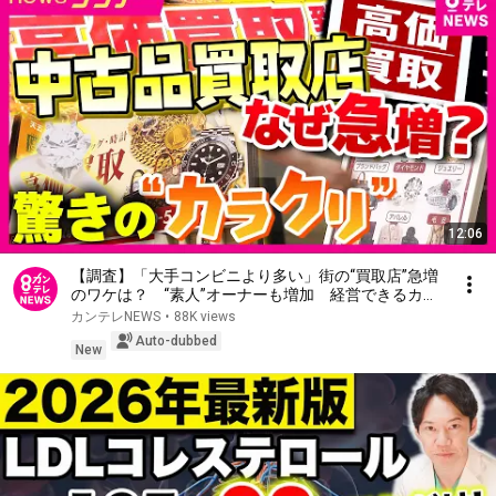
12:06
【調査】「大手コンビニより多い」街の“買取店”急増
のワケは？ “素人”オーナーも増加 経営できるカラ
クリは 「プロの目利き」は本社任せ 一方でトラブ
カンテレNEWS
•
88K views
ルも増加｜newsランナー〈カンテレNEWS〉
Auto-dubbed
New