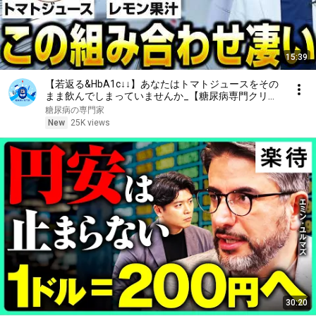
15:39
【若返る&HbA1c↓↓】あなたはトマトジュースをその
まま飲んでしまっていませんか_【糖尿病専門クリニ
ック現役医師】
糖尿病の専門家
New
25K views
30:20