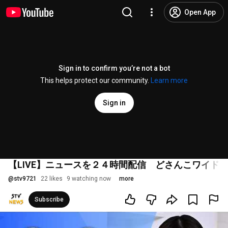
Open App
Sign in to confirm you’re not a bot
This helps protect our community.
Learn more
Sign in
【LIVE】ニュースを２４時間配信 どさんこワイド
@
stv9721
22 likes
9 watching now
more
Subscribe