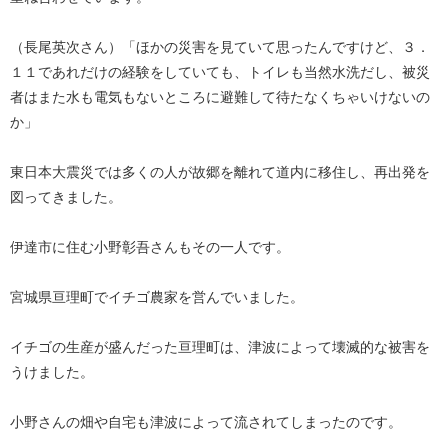
（長尾英次さん）「ほかの災害を見ていて思ったんですけど、３．
１１であれだけの経験をしていても、トイレも当然水洗だし、被災
者はまた水も電気もないところに避難して待たなくちゃいけないの
か」
東日本大震災では多くの人が故郷を離れて道内に移住し、再出発を
図ってきました。
伊達市に住む小野彰吾さんもその一人です。
宮城県亘理町でイチゴ農家を営んでいました。
イチゴの生産が盛んだった亘理町は、津波によって壊滅的な被害を
うけました。
小野さんの畑や自宅も津波によって流されてしまったのです。