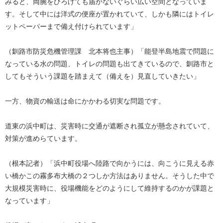
みると、両腕をひろげても届かないぐらい広い空間となっていま
す。そして中には洋式の便座が置かれていて、しかも隣にはトイレ
ットペーパーまで備え付けられています」
（釧路市防災危機管理課 北本将也主事）「能登半島地震で問題に
なっている水の問題、トイレの問題も出てきているので、釧路市と
してもそういう課題を踏まえて（備えを）見直していきたい」
一方、物資の輸送は命にかかわる切実な問題です。
道東の浜中町は、災害時に交通が遮断され孤立が懸念されていて、
対策が進めらています。
（根本記者）「浜中町役場へ陸路で向かうには、向こうに見える赤
い橋かこの霧多布大橋の２つしか方法はありません。そうした中で
大規模災害時に、役場機能をどのようにして維持するのかが課題と
なっています」