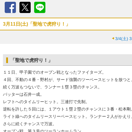
Facebook
X
LINE
3月11日(土)「聖地で虎狩り！」
3/4(土)
「聖地で虎狩り！」
１１日、甲子園でのオープン戦となったファイターズ。
４回、不動の４番・野村が、サード強襲のツーベースヒットを放つと
続く万波もつないで、ランナー１塁３塁のチャンス。
バッターは石井一成。
レフトへのタイムリーヒット。三連打で先制。
逆転を許した５回には、１アウト１塁２塁のチャンスに３番・松本剛
ライト線へのタイムリースリーベースヒット。ランナー２人がかえり
さらに続くチャンスで万波。
オープン戦、第３号のツーランホームラン。