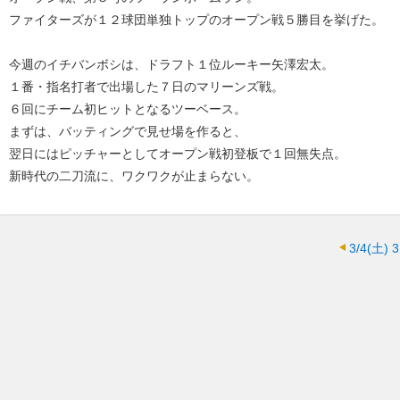
ファイターズが１２球団単独トップのオープン戦５勝目を挙げた。
今週のイチバンボシは、ドラフト１位ルーキー矢澤宏太。
１番・指名打者で出場した７日のマリーンズ戦。
６回にチーム初ヒットとなるツーベース。
まずは、バッティングで見せ場を作ると、
翌日にはピッチャーとしてオープン戦初登板で１回無失点。
新時代の二刀流に、ワクワクが止まらない。
3/4(土)