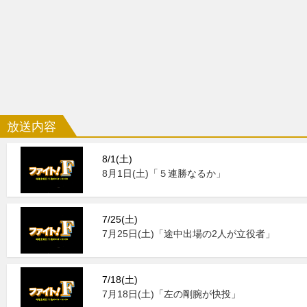
放送内容
8/1(土)
8月1日(土)「５連勝なるか」
7/25(土)
7月25日(土)「途中出場の2人が立役者」
7/18(土)
7月18日(土)「左の剛腕が快投」