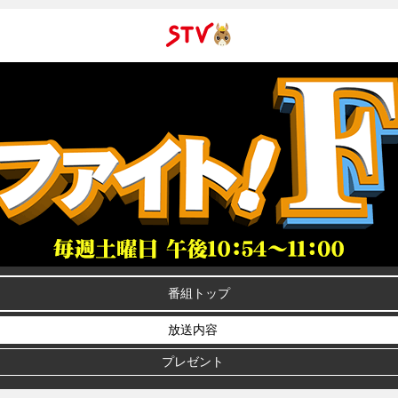
ＳＴＶ札
幌テレビ
番組トップ
放送内容
プレゼント