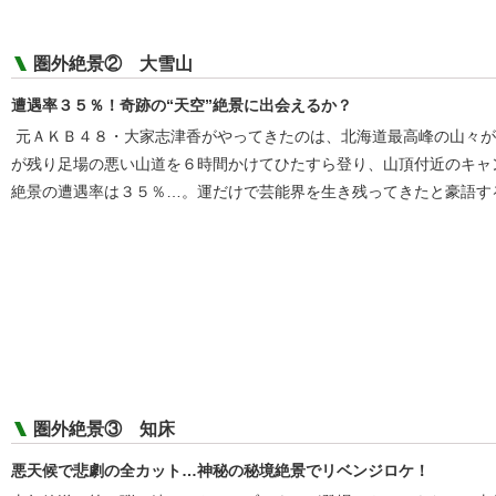
圏外絶景② 大雪山
遭遇率３５％！奇跡の“天空”絶景に出会えるか？
元ＡＫＢ４８・大家志津香がやってきたのは、北海道最高峰の山々が
が残り足場の悪い山道を６時間かけてひたすら登り、山頂付近のキャ
絶景の遭遇率は３５％…。運だけで芸能界を生き残ってきたと豪語す
圏外絶景③ 知床
悪天候で悲劇の全カット…神秘の秘境絶景でリベンジロケ！