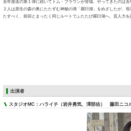
去年放送の第１弾に続いてトム・ブラウンが登場。やってきたのは去
２人は原生の森の奥にたたずむ神秘の湖「羅臼湖」をめざしたが、視
たすべく、前回とまったく同じルートでふたたび羅臼湖へ。芸人力を
出演者
スタジオMC：ハライチ（岩井勇気、澤部佑） 藤田ニコ