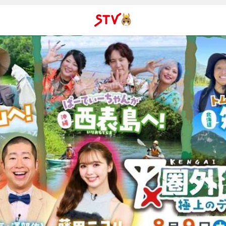
ＳＴＶ札
幌テレビ