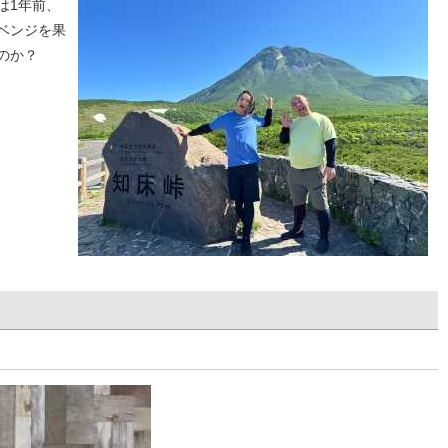
は1
年前、
ベンジを果
のか？