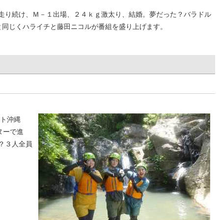
走り続け、Ｍ－１出場、２４ｋｇ激太り、結婚。夢だった？バラドル
と同じくハライチと藤田ニコルが番組を盛り上げます。
ト沖縄
ヌーで進
？３人全員