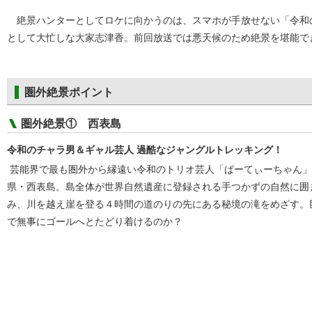
絶景ハンターとしてロケに向かうのは、
スマホが手放せない「令和
として大忙しな大家志津香。前回放送では悪天候のため絶景を堪能で
圏外絶景ポイント
圏外絶景① 西表島
令和のチャラ男＆ギャル芸人 過酷なジャングルトレッキング！
芸能界で最も圏外から縁遠い令和のトリオ芸人「ぱーてぃーちゃん」
県・西表島。島全体が世界自然遺産に登録される手つかずの自然に囲
み、川を越え崖を登る４時間の道のりの先にある秘境の滝をめざす。
で無事にゴールへとたどり着けるのか？