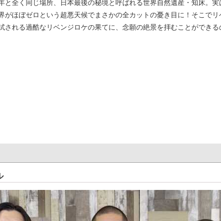
年と全く同じ場所、日本最後の秘境と呼ばれる世界自然遺産・知床。実
界がほぼゼロという超悪天候でまさかの全カットの憂き目に！そこでリ
試される過酷なリベンジロケの果てに、念願の絶景を拝むことができる
ル