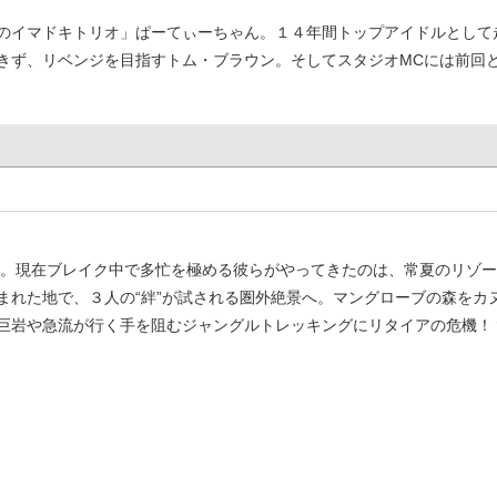
のイマドキトリオ」
ぱーてぃーちゃん。１４年間トップアイドルとして
きず、リベンジを目指すトム・ブラウン。そしてスタジオMCには前回
。現在ブレイク中で多忙を極める彼らがやってきたのは、常夏のリゾー
まれた地で、３人の“絆”が試される圏外絶景へ。マングローブの森をカ
巨岩や急流が行く手を阻むジャングルトレッキングにリタイアの危機！