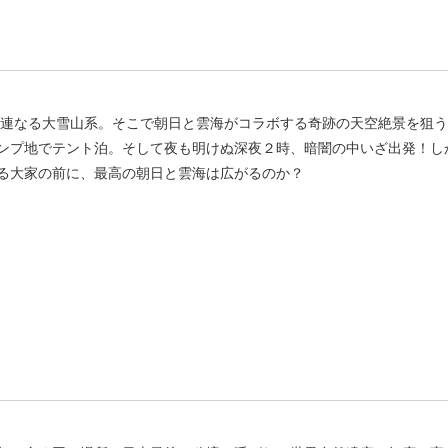
連なる大雪山系。そこで朝日と雲海がコラボする奇跡の天空絶景を狙う
ンプ地でテント泊。そして夜も明けぬ深夜２時、暗闇の中いざ出発！し
る大家の前に、最高の朝日と雲海は広がるのか？