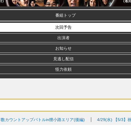
番組トップ
次回予告
出演者
お知らせ
見逃し配信
怪力依頼
年数カウントアップバトルin狸小路エリア(後編)
4/29(水)
【5/3