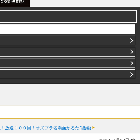
】祝！放送１００回！オズブラ名場面かるた(後編)