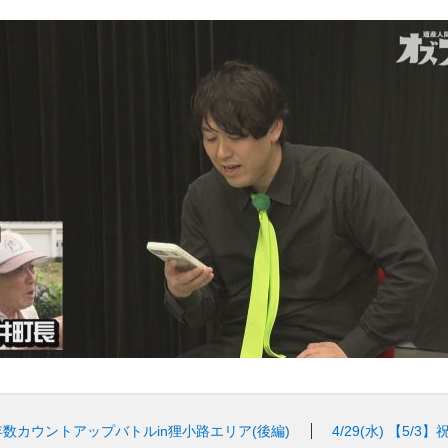
年数カウントアップバトルin狸小路エリア(後編)
4/29(水)
【5/3