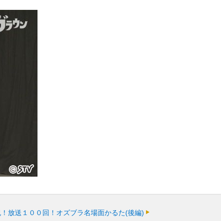
】祝！放送１００回！オズブラ名場面かるた(後編)