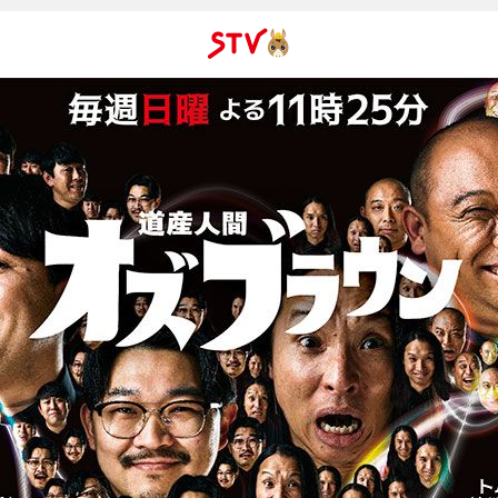
ＳＴＶ札
幌テレビ