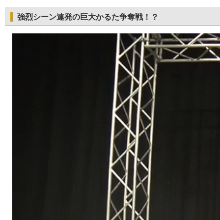
強烈シーン連発の巨大かるた争奪戦！？