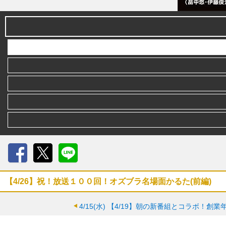
Facebook
X
LINE
【4/26】祝！放送１００回！オズブラ名場面かるた(前編)
4/15(水)
【4/19】朝の新番組とコラボ！創業