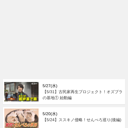
5/27(水)
【5/31】古民家再生プロジェクト！オズブラ
の基地① 始動編
5/20(水)
【5/24】ススキノ侵略！せんべろ巡り(後編)