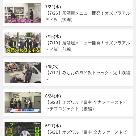
7/22(水)
【7/26】居酒屋メニュー開発！オズブラアル
ティ飯（後編）
7/15(水)
【7/19】居酒屋メニュー開発！オズブラアル
ティ飯（前編）
7/8(水)
【7/12】みちおの風呂飯トラック～定山渓編
～
6/24(水)
【6/28】オズワルド畠中 全力ファーストピ
ッチプロジェクト（後編）
6/17(水)
【6/21】オズワルド畠中 全力ファーストピ