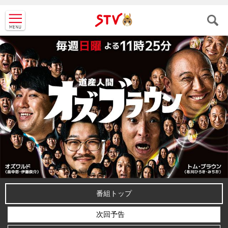
ＳＴＶ札
幌テレビ
番組トップ
次回予告