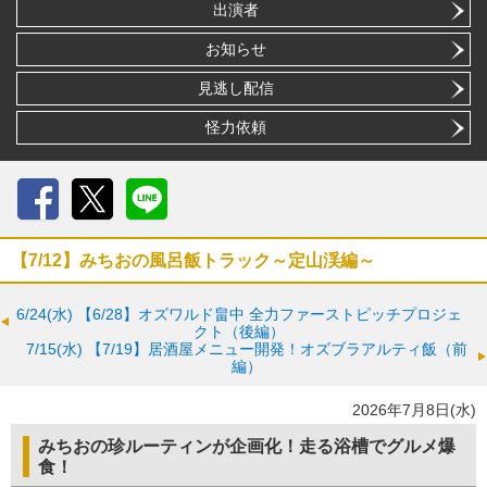
出演者
お知らせ
見逃し配信
怪力依頼
Facebook
X
LINE
【7/12】みちおの風呂飯トラック～定山渓編～
6/24(水)
【6/28】オズワルド畠中 全力ファーストピッチプロジェ
クト（後編）
7/15(水)
【7/19】居酒屋メニュー開発！オズブラアルティ飯（前
編）
2026年7月8日(水)
みちおの珍ルーティンが企画化！走る浴槽でグルメ爆
食！