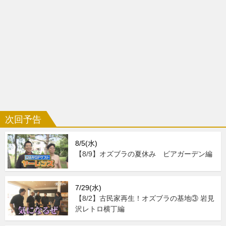
次回予告
8/5(水)
【8/9】オズブラの夏休み ビアガーデン編
7/29(水)
【8/2】古民家再生！オズブラの基地③ 岩見
沢レトロ横丁編