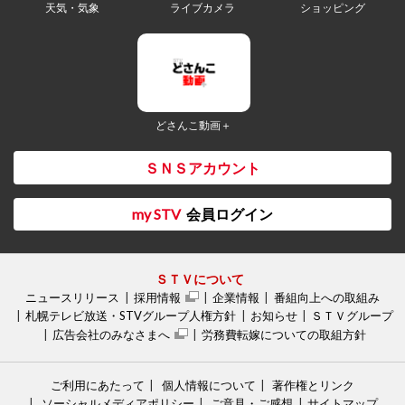
天気・気象
ライブカメラ
ショッピング
どさんこ動画＋
ＳＮＳアカウント
my STV
会員ログイン
ＳＴＶについて
ニュースリリース
採用情報
企業情報
番組向上への取組み
札幌テレビ放送・STVグループ人権方針
お知らせ
ＳＴＶグループ
広告会社のみなさまへ
労務費転嫁についての取組方針
ご利用にあたって
個人情報について
著作権とリンク
ソーシャルメディアポリシー
ご意見・ご感想
サイトマップ