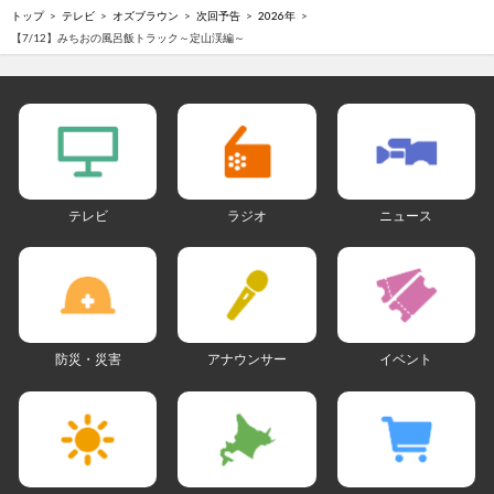
トップ
テレビ
オズブラウン
次回予告
2026年
【7/12】みちおの風呂飯トラック～定山渓編～
テレビ
ラジオ
ニュース
防災・災害
アナウンサー
イベント