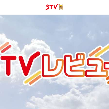
ＳＴＶ札
幌テレビ