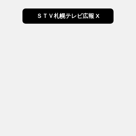
ＳＴＶ札幌テレビ広報 X