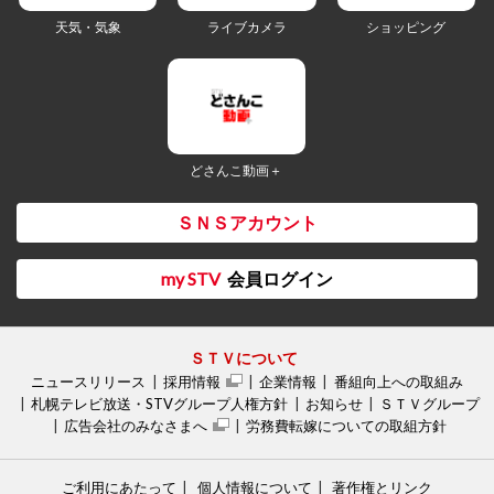
天気・気象
ライブカメラ
ショッピング
どさんこ動画＋
ＳＮＳアカウント
my STV
会員ログイン
ＳＴＶについて
ニュースリリース
採用情報
企業情報
番組向上への取組み
札幌テレビ放送・STVグループ人権方針
お知らせ
ＳＴＶグループ
広告会社のみなさまへ
労務費転嫁についての取組方針
ご利用にあたって
個人情報について
著作権とリンク