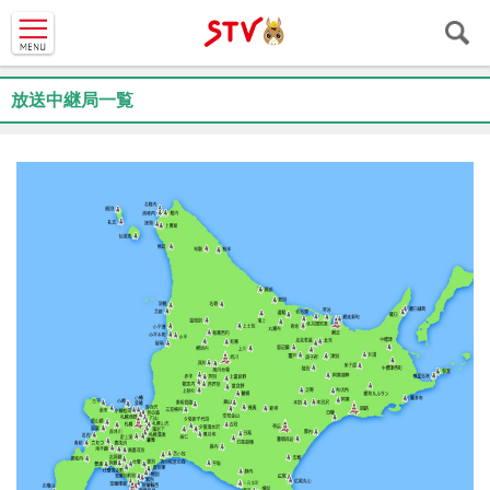
ＳＴＶ札
幌テレビ
放送中継局一覧