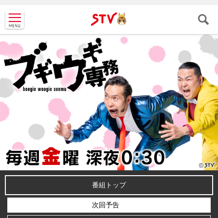
ＳＴＶ札
幌テレビ
番組トップ
次回予告