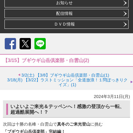
お知らせ
配信情報
ＤＶＤ情報
Facebook
X
LINE
【3/15】ブギウギ山岳倶楽部・白雲山(2)
3/2(土)
【3/8】ブギウギ山岳倶楽部・白雲山(1)
3/18(月)
【3/22】ラストミッション「全道放浪！１問ぽっきりク
イズ」(1)
2024年3月11日(月)
いよいよご来光＆テッペンへ！感激の登頂から一転、
超過酷展開へ！？
次回は十勝の名峰・白雲山で
真冬のご来光登山
に挑む
「ブギウギ山岳倶楽部」完結編！