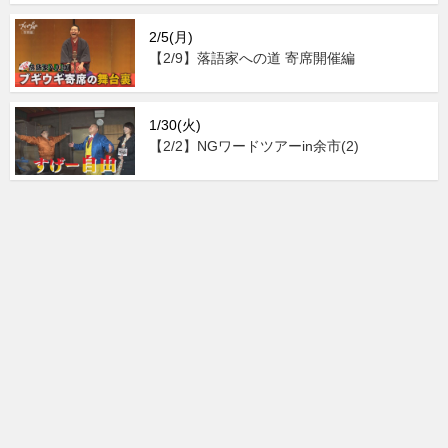
2/5(月)
【2/9】落語家への道 寄席開催編
1/30(火)
【2/2】NGワードツアーin余市(2)