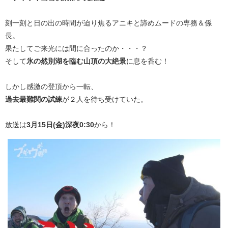
刻一刻と日の出の時間が迫り焦るアニキと諦めムードの専務＆係
長。
果たしてご来光には間に合ったのか・・・？
そして
氷の然別湖を臨む山頂の大絶景
に息を呑む！
しかし感激の登頂から一転、
過去最難関の試練
が２人を待ち受けていた。
放送は
3月15日(金)深夜0:30
から！