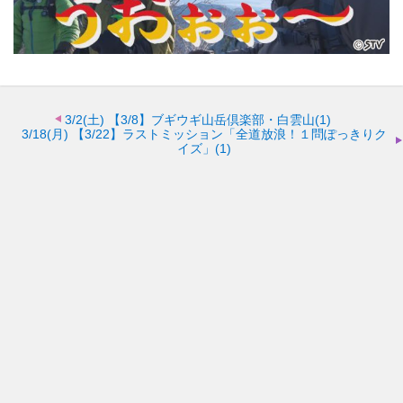
3/2(土)
【3/8】ブギウギ山岳倶楽部・白雲山(1)
3/18(月)
【3/22】ラストミッション「全道放浪！１問ぽっきりク
イズ」(1)