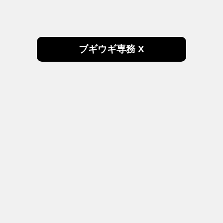
ブギウギ専務 X