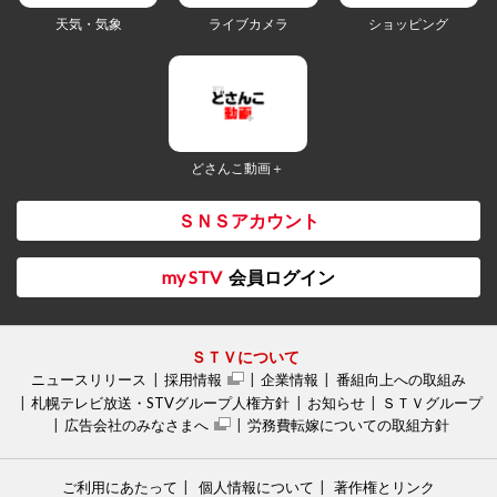
天気・気象
ライブカメラ
ショッピング
どさんこ動画＋
ＳＮＳアカウント
my STV
会員ログイン
ＳＴＶについて
ニュースリリース
採用情報
企業情報
番組向上への取組み
札幌テレビ放送・STVグループ人権方針
お知らせ
ＳＴＶグループ
広告会社のみなさまへ
労務費転嫁についての取組方針
ご利用にあたって
個人情報について
著作権とリンク