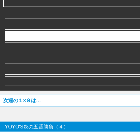
次週の１×８は…
YOYO'S炎の五番勝負（４）