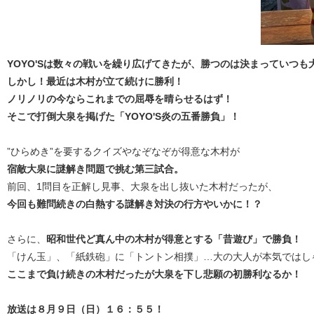
YOYO'Sは数々の戦いを繰り広げてきたが、勝つのは決まっていつも
しかし！最近は木村が立て続けに勝利！
ノリノリの今ならこれまでの屈辱を晴らせるはず！
そこで打倒大泉を掲げた「YOYO'S炎の五番勝負」！
”ひらめき”を要するクイズやなぞなぞが得意な木村が
宿敵大泉に謎解き問題で挑む第三試合。
前回、1問目を正解し見事、大泉を出し抜いた木村だったが、
今回も難問続きの白熱する謎解き対決の行方やいかに！？
さらに、
昭和世代ど真ん中の木村が得意とする「昔遊び」で勝負！
「けん玉」、「紙鉄砲」に「トントン相撲」…大の大人が本気ではし
ここまで負け続きの木村だったが大泉を下し悲願の初勝利なるか！
放送は８月９日（日）１６：５５！