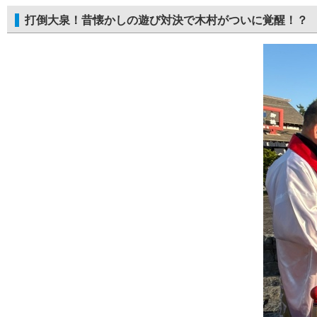
打倒大泉！昔懐かしの遊び対決で木村がついに覚醒！？