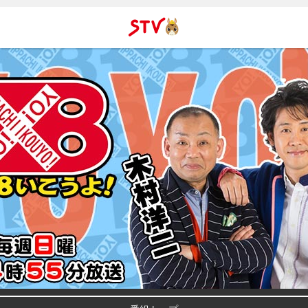
ＳＴＶ札
幌テレビ