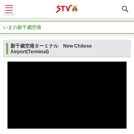
ＳＴＶ札
幌テレビ
いまの新千歳空港
新千歳空港ターミナル New Chitose
Airport(Terminal)