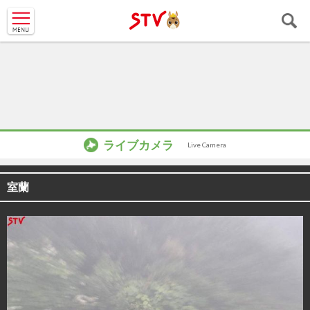
ＳＴＶ札
幌テレビ
ライブカメラ
Live Camera
室蘭