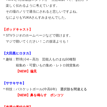
楽しく伝わるように考えています。
その場のノリで適当にされると悲しいですよね。
なによりもYUKAさんすみませんでした。
【ポッドキャスト】
＊STVラジオのホームページなどで聴けます。
マジで聴いてください！この放送よりも！
【大田黒ヒロタカ】
＊趣味：野球(小4～高3) 芸能人ものまね50種類
箱集め・可愛いもの集め・レトロ雑貨集め
【NEW】偏見
【ササキサキ】
＊特技：バスケットボール(中高6年)
選択肢を間違える
【NEW】
鼻を鳴らす ポンコツ
【来週の番組企画】