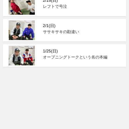
2/15(日)
レフトで号泣
2/1(日)
ササキサキの勘違い
1/25(日)
オープニングトークという名の本編