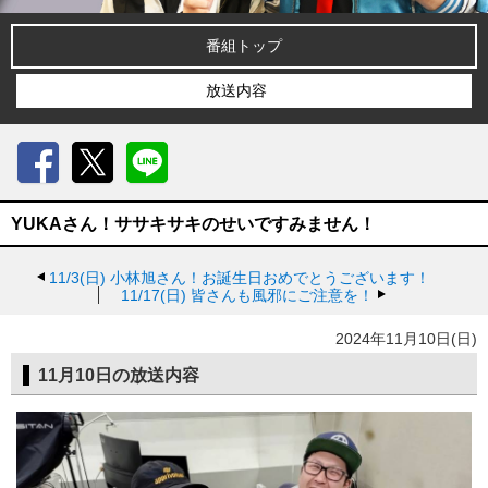
番組トップ
放送内容
Facebook
X
LINE
YUKAさん！ササキサキのせいですみません！
11/3(日)
小林旭さん！お誕生日おめでとうございます！
11/17(日)
皆さんも風邪にご注意を！
2024年11月10日(日)
11月10日の放送内容