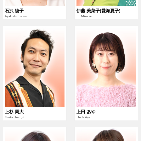
石沢 綾子
伊藤 美菜子(愛海夏子)
Ayako Ishizawa
Ito Minako
上杉 周大
上田 あや
Shuta Uesugi
Ueda Aya