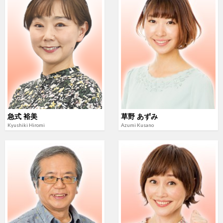
急式 裕美
草野 あずみ
Kyushiki Hiromi
Azumi Kusano