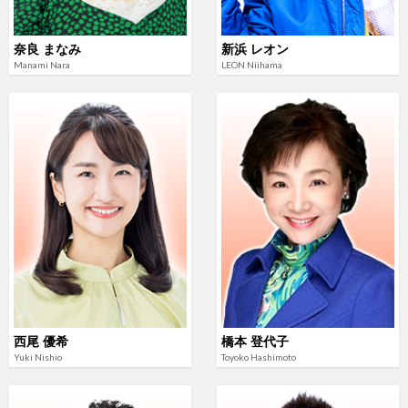
奈良 まなみ
新浜 レオン
Manami Nara
LEON Niihama
西尾 優希
橋本 登代子
Yuki Nishio
Toyoko Hashimoto