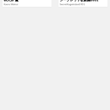
和久井 薫
シークレット歌劇團0931
Kaoru Wakui
SecretKagekidan0931