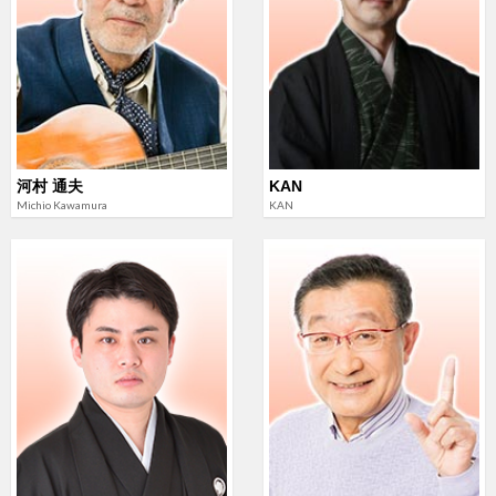
河村 通夫
KAN
Michio Kawamura
KAN