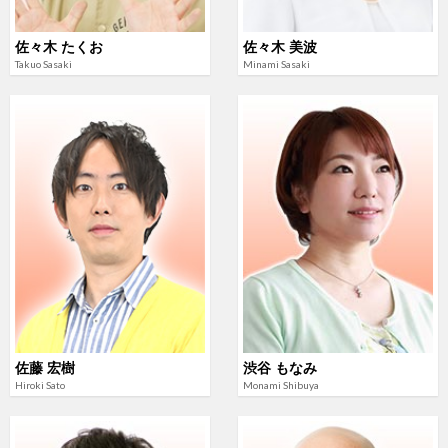
佐々木 たくお
佐々木 美波
Takuo Sasaki
Minami Sasaki
佐藤 宏樹
渋谷 もなみ
Hiroki Sato
Monami Shibuya