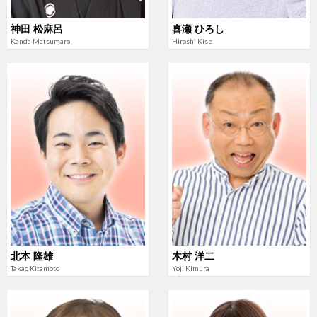
神田 松麻呂
喜瀬 ひろし
Kanda Matsumaro
Hiroshi Kise
北本 隆雄
木村 洋二
Takao Kitamoto
Yoji Kimura