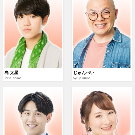
島 太星
じゅんぺい
Taisei Shima
Syrup Junpei