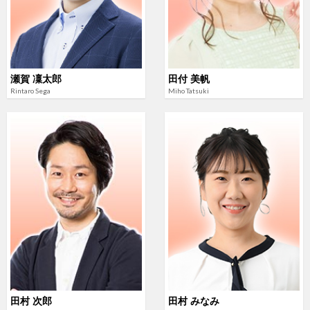
瀬賀 凜太郎
田付 美帆
Rintaro Sega
Miho Tatsuki
田村 次郎
田村 みなみ