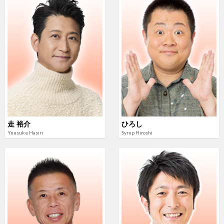
走 裕介
ひろし
Yuusuke Hasiri
Syrup Hiroshi