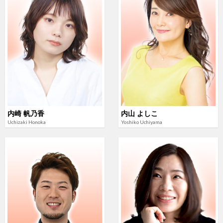
内崎 帆乃香
内山 よしこ
Uchizaki Honoka
Yoshiko Uchiyama