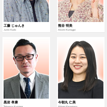
工藤 じゅんき
熊谷 明美
Junki Kudo
Akemi Kumagai
黒岩 孝康
今朝丸 仁美
Takayasu Kuroiwa
Hitomi Kesamaru