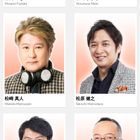
Minami Fujioka
Yasumasa Maki
松崎 真人
松原 健之
Makoto Matsuzaki
Takeshi Matsubara