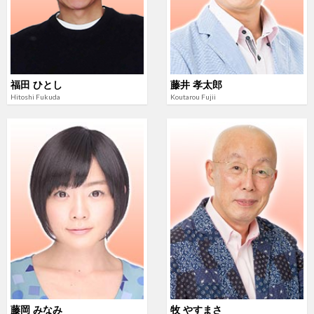
福田 ひとし
藤井 孝太郎
Hitoshi Fukuda
Koutarou Fujii
藤岡 みなみ
牧 やすまさ