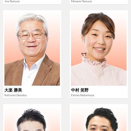
Jiro Tamura
Minami Tamura
大楽 勝美
中村 笑野
Katsumi Dairaku
Emino Nakamura