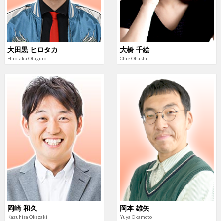
大田黒 ヒロタカ
大橋 千絵
Hirotaka Otaguro
Chie Ohashi
岡崎 和久
岡本 雄矢
Kazuhisa Okazaki
Yuya Okamoto