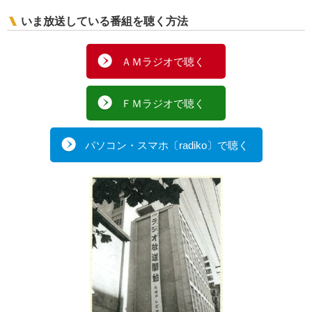
いま放送している番組を聴く方法
ＡＭラジオで聴く
ＦＭラジオで聴く
パソコン・スマホ〔radiko〕で聴く