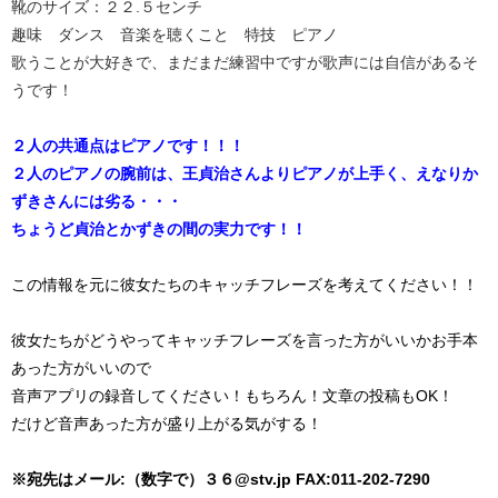
靴のサイズ：２２.５センチ
趣味 ダンス 音楽を聴くこと 特技 ピアノ
歌うことが大好きで、まだまだ練習中ですが歌声には自信があるそ
うです！
２人の共通点はピアノです！！！
２人のピアノの腕前は、王貞治さんよりピアノが上手く、えなりか
ずきさんには劣る・・・
ちょうど貞治とかずきの間の実力です！！
この情報を元に彼女たちのキャッチフレーズを考えてください！！
彼女たちがどうやってキャッチフレーズを言った方がいいかお手本
あった方がいいので
音声アプリの録音してください！もちろん！文章の投稿もOK！
だけど音声あった方が盛り上がる気がする！
※宛先はメール:（数字で）３６@stv.jp FAX:011-202-7290