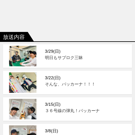
放送内容
3/29(日)
明日もサブロク三昧
3/22(日)
そんな、バッカーナ！！！
3/15(日)
３６号線の弾丸！バッカーナ
3/8(日)