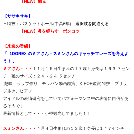
【NEW】偏見
【ササキサキ】
＊特技：バスケットボール(中高6年)
選択肢を間違える
【NEW】
鼻を鳴らす ポンコツ
【来週の番組】
『 1DOREX のミアさん・スミンさんのキャッチフレーズを考えよ
う！ 』
ミアさん・・・
１１月１５日生まれの１７歳！身長は１６３.７セン
チ 靴のサイズ：２４～２４.５センチ
趣味 ラップ作り、モッパン動画鑑賞、K-POP鑑賞 特技 ブリッ
ジ歩き、ピアノ
アイドルの表情研究をしていてパフォーマンス中の表情に自信があ
るそうです！
最新情報として・・・小樽観光してました！！
スミンさん・・・
４月４日生まれの１３歳！身長は１４７センチ