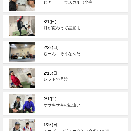
ヒア・・・ラスカル（小声）
3/1(日)
月が変わって星置よ
2/22(日)
むーん、そうなんだ
2/15(日)
レフトで号泣
2/1(日)
ササキサキの勘違い
1/25(日)
オープニングトークという名の本編