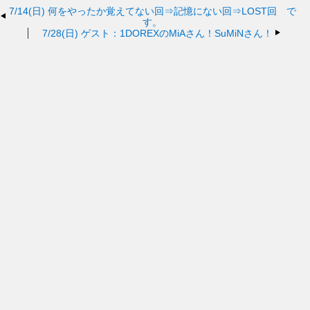
7/14(日)
何をやったか覚えてない回⇒記憶にない回⇒LOST回 で
す。
7/28(日)
ゲスト：1DOREXのMiAさん！SuMiNさん！