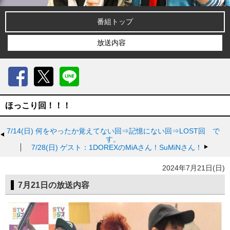
番組トップ
放送内容
Facebook
X
LINE
ほっこり回！！！
7/14(日)
何をやったか覚えてない回⇒記憶にない回⇒LOST回 で
す。
7/28(日)
ゲスト：1DOREXのMiAさん！SuMiNさん！
2024年7月21日(日)
7月21日の放送内容