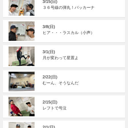
3/15(日)
３６号線の弾丸！バッカーナ
3/8(日)
ヒア・・・ラスカル（小声）
3/1(日)
月が変わって星置よ
2/22(日)
むーん、そうなんだ
2/15(日)
レフトで号泣
2/1(日)