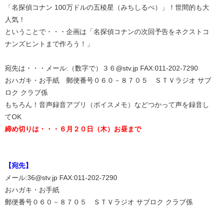
「名探偵コナン 100万ドルの五稜星（みちしるべ）」！世間的も大
人気！
ということで・・・企画は「名探偵コナンの次回予告をネクストコ
ナンズヒントまで作ろう！」
宛先は・・・メール:（数字で）３６@stv.jp FAX:011-202-7290
おハガキ・お手紙 郵便番号０６０－８７０５ ＳＴＶラジオ サブ
ロク クラブ係
もちろん！音声録音アプリ（ボイスメモ）などつかって声を録音し
てOK
締め切りは・・・６月２０日（木）お昼まで
【宛先】
メール:36@stv.jp FAX:011-202-7290
おハガキ・お手紙
郵便番号０６０－８７０５ ＳＴＶラジオ サブロク クラブ係