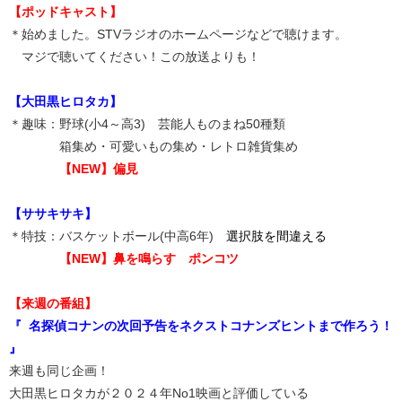
【ポッドキャスト】
＊始めました。STVラジオのホームページなどで聴けます。
マジで聴いてください！この放送よりも！
【大田黒ヒロタカ】
＊趣味：野球(小4～高3) 芸能人ものまね50種類
箱集め・可愛いもの集め・レトロ雑貨集め
【NEW】偏見
【ササキサキ】
＊特技：バスケットボール(中高6年)
選択肢を間違える
【NEW】
鼻を鳴らす ポンコツ
【来週の番組】
『 名探偵コナンの次回予告をネクストコナンズヒントまで作ろう！
』
来週も同じ企画！
大田黒ヒロタカが２０２４年No1映画と評価している