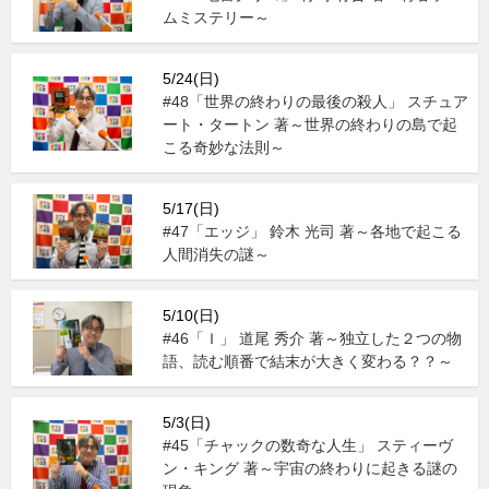
ムミステリー～
5/24(日)
#48「世界の終わりの最後の殺人」 スチュア
ート・タートン 著～世界の終わりの島で起
こる奇妙な法則～
5/17(日)
#47「エッジ」 鈴木 光司 著～各地で起こる
人間消失の謎～
5/10(日)
#46「Ｉ」 道尾 秀介 著～独立した２つの物
語、読む順番で結末が大きく変わる？？～
5/3(日)
#45「チャックの数奇な人生」 スティーヴ
ン・キング 著～宇宙の終わりに起きる謎の