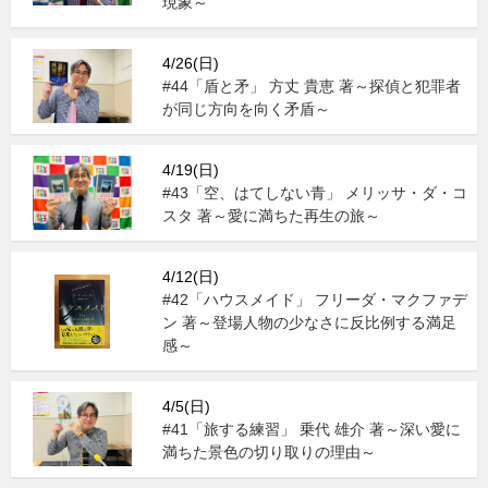
現象～
4/26(日)
#44「盾と矛」 方丈 貴恵 著～探偵と犯罪者
が同じ方向を向く矛盾～
4/19(日)
#43「空、はてしない青」 メリッサ・ダ・コ
スタ 著～愛に満ちた再生の旅～
4/12(日)
#42「ハウスメイド」 フリーダ・マクファデ
ン 著～登場人物の少なさに反比例する満足
感～
4/5(日)
#41「旅する練習」 乗代 雄介 著～深い愛に
満ちた景色の切り取りの理由～