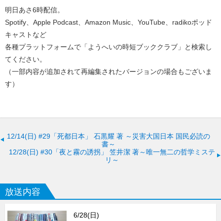
明日あさ6時配信。
Spotify、Apple Podcast、Amazon Music、YouTube、radikoポッド
キャストなど
各種プラットフォームで「ようへいの時短ブッククラブ」と検索し
てください。
（一部内容が追加されて再編集されたバージョンの場合もございま
す）
12/14(日)
#29「死都日本」 石黒耀 著 ～災害大国日本 国民必読の
書～
12/28(日)
#30「夜と霧の誘拐」 笠井潔 著～唯一無二の哲学ミステ
リ～
放送内容
6/28(日)