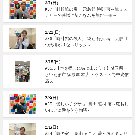
3/1(日)
#37「封鎖館の魔」 飛鳥部 勝則 著～館ミス
テリーの系譜に新たな名を刻む一冊～
2/22(日)
#36「時計館の殺人」 綾辻 行人 著～大胆且
つ大掛かりなトリック～
2/15(日)
#35,5【本を探しに街に出よう！】埼玉県・
さいたま市 須原屋 本店 ～ゲスト・野中光信
店長
2/8(日)
#35「愛しいチグサ 」 島田 荘司 著～狂おし
いほどに愛を乞う物語～
2/1(日)
#34「時の家」 鳥山 まこと 著～考えるより