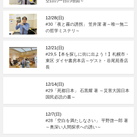
空白の一日の理由～
12/28(日)
#30「夜と霧の誘拐」 笠井潔 著～唯一無二
の哲学ミステリ～
12/21(日)
#29,5【本を探しに街に出よう！】札幌市・
東区 ダイヤ書房本店～ゲスト・谷尾苑香店
長
12/14(日)
#29「死都日本」 石黒耀 著 ～災害大国日本
国民必読の書～
12/7(日)
#28「空白を満たしなさい」 平野啓一郎 著
～奥深い人間探求への誘い～