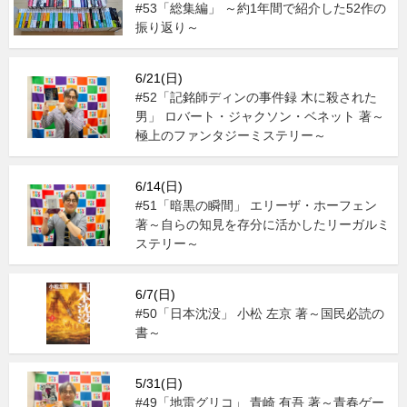
#53「総集編」 ～約1年間で紹介した52作の
振り返り～
6/21(日)
#52「記銘師ディンの事件録 木に殺された
男」 ロバート・ジャクソン・ベネット 著～
極上のファンタジーミステリー～
6/14(日)
#51「暗黒の瞬間」 エリーザ・ホーフェン
著～自らの知見を存分に活かしたリーガルミ
ステリー～
6/7(日)
#50「日本沈没」 小松 左京 著～国民必読の
書～
5/31(日)
#49「地雷グリコ」 青崎 有吾 著～青春ゲー