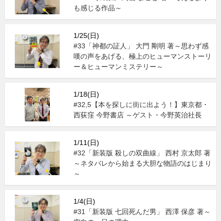
も感じる作品～
1/25(日)
#33「神都の証人」 大門 剛明 著～思わず感
嘆の声をあげる、極上のヒューマンストーリ
ー＆ヒューマンミステリー～
1/18(日)
#32,5【本を探しに街に出よう！】東京都・
西荻窪 今野書店 ～ゲスト・今野英治社長
1/11(日)
#32「新装版 殺しの双曲線」 西村 京太郎 著
～ネタバレから始まる大胆な物語のはじまり
～
1/4(日)
#31「新装版 七回死んだ男」 西澤 保彦 著～