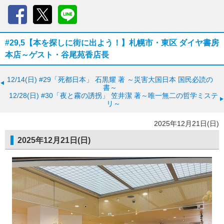
Facebook
X
LINE
#29,5【本を探しに街に出よう！】札幌市・東区 ダイヤ書房
本店～ゲスト・谷尾苑香店長
12/14(日)
#29「死都日本」 石黒耀 著 ～災害大国日本 国民必読の
書～
12/28(日)
#30「夜と霧の誘拐」 笠井潔 著～唯一無二の哲学ミステ
リ～
2025年12月21日(日)
2025年12月21日(日)