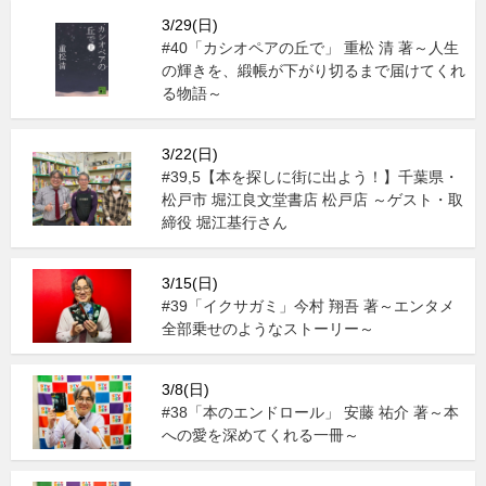
3/29(日)
#40「カシオペアの丘で」 重松 清 著～人生
の輝きを、緞帳が下がり切るまで届けてくれ
る物語～
3/22(日)
#39,5【本を探しに街に出よう！】千葉県・
松戸市 堀江良文堂書店 松戸店 ～ゲスト・取
締役 堀江基行さん
3/15(日)
#39「イクサガミ」今村 翔吾 著～エンタメ
全部乗せのようなストーリー～
3/8(日)
#38「本のエンドロール」 安藤 祐介 著～本
への愛を深めてくれる一冊～