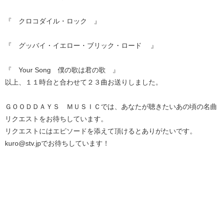
『 クロコダイル・ロック 』
『 グッバイ・イエロー・ブリック・ロード 』
『 Your Song 僕の歌は君の歌 』
以上、１１時台と合わせて２３曲お送りしました。
ＧＯＯＤＤＡＹＳ ＭＵＳＩＣでは、あなたが聴きたいあの頃の名曲
リクエストをお待ちしています。
リクエストにはエピソードを添えて頂けるとありがたいです。
kuro@stv.jpでお待ちしています！