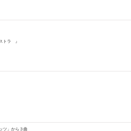
ストラ 』
ッツ」から３曲