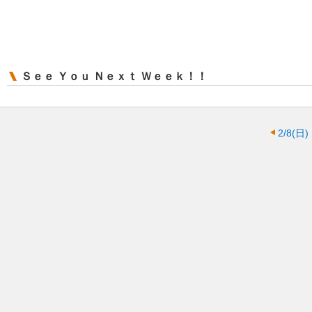
Ｓｅｅ Ｙｏｕ Ｎｅｘｔ Ｗｅｅｋ！！
2/8(日)