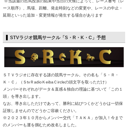
※当該週の出馬投票の結果や当日の天候によって、レース番号（レ
ース順序）、馬場、距離、発走時刻などの変更や、レースの中止・
延期といった追加・変更情報が発生する場合があります
STVラジオ競馬サークル「S・R・K・C」予想
ＳＴＶラジオに存在する謎の競馬サークル。その名も「Ｓ・Ｒ・
Ｋ・Ｃ」（ＳtvＲadioＫeibaＣircleの頭文字を取っただけ）
メンバーそれぞれがデータ＆直感＆独自の理論に基づいて「この１
頭」を導き出します。
なお、導き出しただけであって、勝利に結びつくかどうかは一切保
証致しませんのでどうかご容赦ください。
※２０２３年１０月からメンバー交代「ＴＡＫＡ」が加入！今まで
のメンバーも運を掴むため改名しました。​