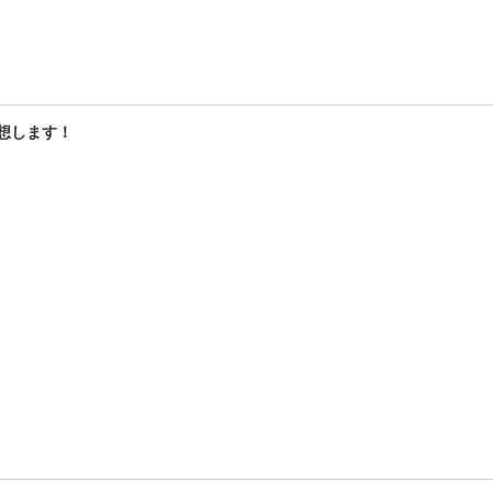
想します！