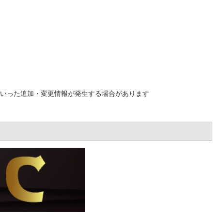
いった追加・変更情報が発生する場合があります