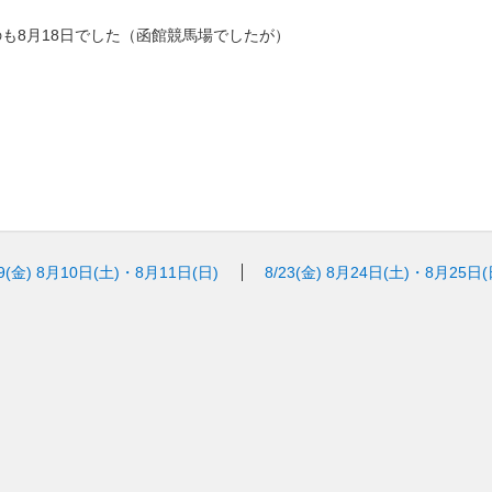
のも8月18日でした（函館競馬場でしたが）
9(金)
8月10日(土)・8月11日(日)
8/23(金)
8月24日(土)・8月25日(