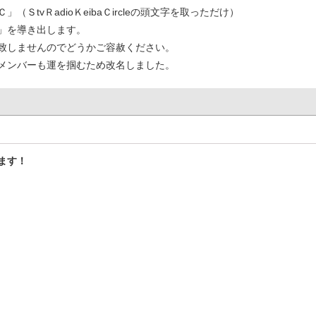
tvＲadioＫeibaＣircleの頭文字を取っただけ）
」を導き出します。
致しませんのでどうかご容赦ください。
メンバーも運を掴むため改名しました。​
ます！