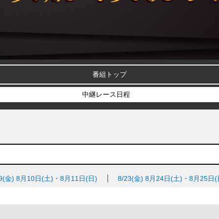
番組トップ
中継レース日程
9(金)
8月10日(土)・8月11日(日)
8/23(金)
8月24日(土)・8月25日(