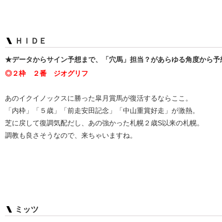
ＨＩＤＥ
★データからサイン予想まで、「穴馬」担当？があらゆる角度から予
◎２枠 ２番 ジオグリフ
あのイクイノックスに勝った皐月賞馬が復活するならここ。
「内枠」「５歳」「前走安田記念」「中山重賞好走」が激熱。
芝に戻して復調気配だし、あの強かった札幌２歳S以来の札幌。
調教も良さそうなので、来ちゃいますね。
ミッツ