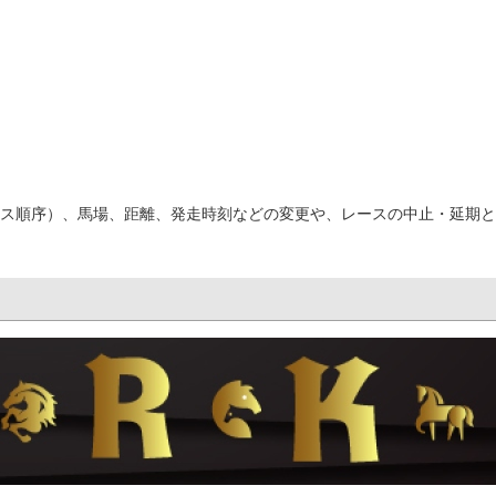
ス順序）、馬場、距離、発走時刻などの変更や、レースの中止・延期と