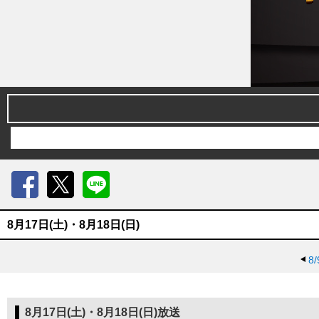
Facebook
X
LINE
8月17日(土)・8月18日(日)
8/
8月17日(土)・8月18日(日)放送