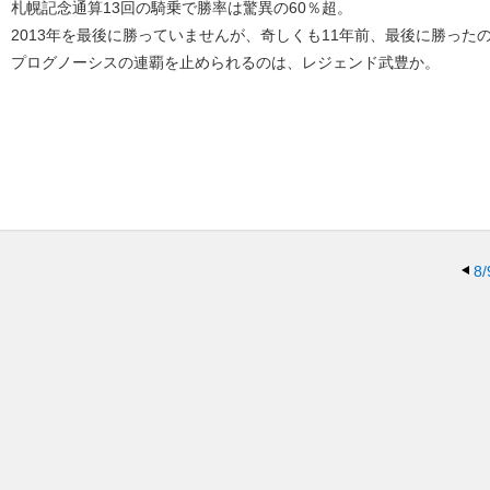
札幌記念通算13回の騎乗で勝率は驚異の60％超。
2013年を最後に勝っていませんが、奇しくも11年前、最後に勝った
プログノーシスの連覇を止められるのは、レジェンド武豊か。
8/