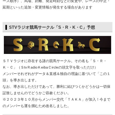
ース順序）、馬場、距離、発走時刻などの変更や、レースの中止・
延期といった追加・変更情報が発生する場合があります
STVラジオ競馬サークル「S・R・K・C」予想
ＳＴＶラジオに存在する謎の競馬サークル。その名も「Ｓ・Ｒ・
Ｋ・Ｃ」（ＳtvＲadioＫeibaＣircleの頭文字を取っただけ）
メンバーそれぞれがデータ＆直感＆独自の理論に基づいて「この１
頭」を導き出します。
なお、導き出しただけであって、勝利に結びつくかどうかは一切保
証致しませんのでどうかご容赦ください。
※２０２３年１０月からメンバー交代「ＴＡＫＡ」が加入！今まで
のメンバーも運を掴むため改名しました。​