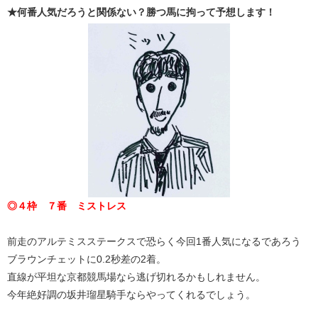
★何番人気だろうと関係ない？勝つ馬に拘って予想します！
◎４枠 ７番 ミストレス
前走のアルテミスステークスで恐らく今回1番人気になるであろう
ブラウンチェットに0.2秒差の2着。
直線が平坦な京都競馬場なら逃げ切れるかもしれません。
今年絶好調の坂井瑠星騎手ならやってくれるでしょう。