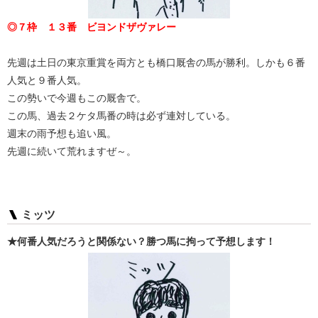
◎７枠 １３番 ビヨンドザヴァレー
先週は土日の東京重賞を両方とも橋口厩舎の馬が勝利。しかも６番
人気と９番人気。
この勢いで今週もこの厩舎で。
この馬、過去２ケタ馬番の時は必ず連対している。
週末の雨予想も追い風。
先週に続いて荒れますぜ～。
ミッツ
★何番人気だろうと関係ない？勝つ馬に拘って予想します！