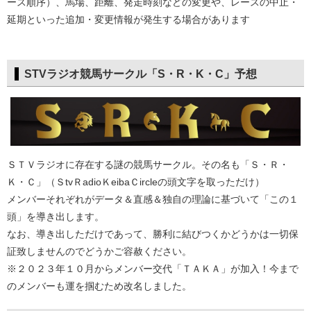
ース順序）、馬場、距離、発走時刻などの変更や、レースの中止・
延期といった追加・変更情報が発生する場合があります
STVラジオ競馬サークル「S・R・K・C」予想
ＳＴＶラジオに存在する謎の競馬サークル。その名も「Ｓ・Ｒ・
Ｋ・Ｃ」（ＳtvＲadioＫeibaＣircleの頭文字を取っただけ）
メンバーそれぞれがデータ＆直感＆独自の理論に基づいて「この１
頭」を導き出します。
なお、導き出しただけであって、勝利に結びつくかどうかは一切保
証致しませんのでどうかご容赦ください。
※２０２３年１０月からメンバー交代「ＴＡＫＡ」が加入！今まで
のメンバーも運を掴むため改名しました。​