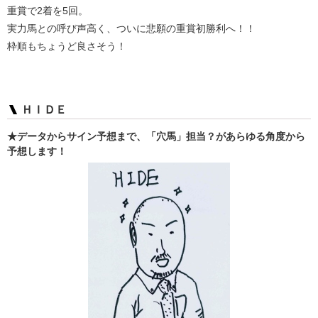
重賞で2着を5回。
実力馬との呼び声高く、ついに悲願の重賞初勝利へ！！
枠順もちょうど良さそう！
ＨＩＤＥ
★データからサイン予想まで、「穴馬」担当？があらゆる角度から
予想します！