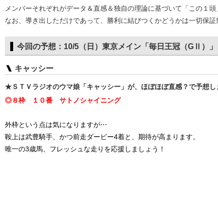
メンバーそれぞれがデータ＆直感＆独自の理論に基づいて「この１頭
なお、導き出しただけであって、勝利に結びつくかどうかは一切保証
今回の予想：10/5（日）東京メイン「毎日王冠（GⅡ）」
キャッシー
★ＳＴＶラジオのウマ娘「キャッシー」が、ほぼほぼ直感？で予想し
◎８枠 １０番 サトノシャイニング
外枠という点は気になりますが⋯
鞍上は武豊騎手、かつ前走ダービー4着と、期待が高まります。
唯一の3歳馬、フレッシュな走りを応援しましょう！