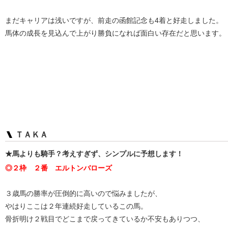
まだキャリアは浅いですが、前走の函館記念も4着と好走しました。
馬体の成長を見込んで上がり勝負になれば面白い存在だと思います。
ＴＡＫＡ
★馬よりも騎手？考えすぎず、シンプルに予想します！
◎２枠 ２番 エルトンバローズ
３歳馬の勝率が圧倒的に高いので悩みましたが、
やはりここは２年連続好走しているこの馬。
骨折明け２戦目でどこまで戻ってきているか不安もありつつ、