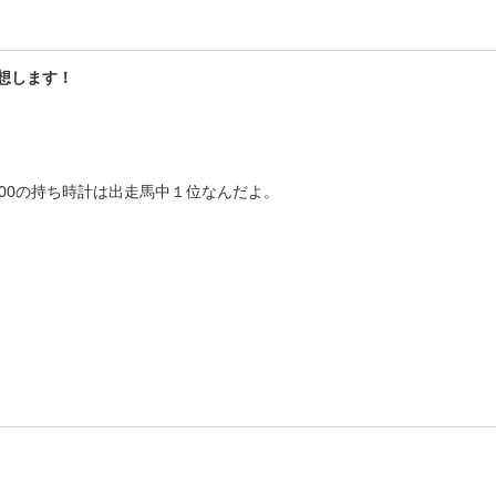
想します！
00の持ち時計は出走馬中１位なんだよ。