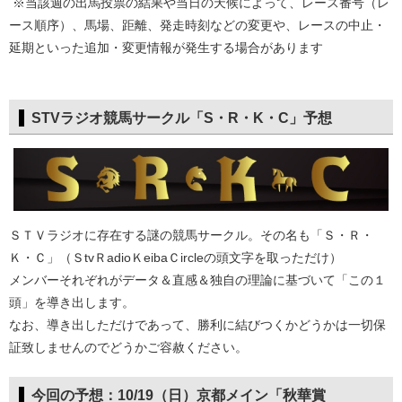
※当該週の出馬投票の結果や当日の天候によって、レース番号（レ
ース順序）、馬場、距離、発走時刻などの変更や、レースの中止・
延期といった追加・変更情報が発生する場合があります
STVラジオ競馬サークル「S・R・K・C」予想
ＳＴＶラジオに存在する謎の競馬サークル。その名も「Ｓ・Ｒ・
Ｋ・Ｃ」（ＳtvＲadioＫeibaＣircleの頭文字を取っただけ）
メンバーそれぞれがデータ＆直感＆独自の理論に基づいて「この１
頭」を導き出します。
なお、導き出しただけであって、勝利に結びつくかどうかは一切保
証致しませんのでどうかご容赦ください。
今回の予想：10/19（日）京都メイン「秋華賞