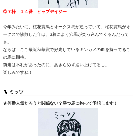
◎７枠 １４番 ビップデイジー
今年みたいに、桜花賞馬とオークス馬が違っていて、桜花賞馬がオ
ークスで惨敗した年は、3着によく穴馬が突っ込んでくるんだって
さ。
ならば、ここ最近秋華賞で好走しているキンカメの血を持ってるこ
の馬に期待。
前走は不利があったのに、あきらめず追い上げてるし。
楽しみですね！
ミッツ
★何番人気だろうと関係ない？勝つ馬に拘って予想します！