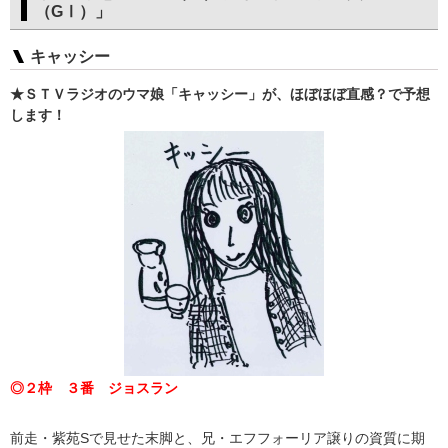
（GⅠ）」
キャッシー
★ＳＴＶラジオのウマ娘「キャッシー」が、ほぼほぼ直感？で予想
します！
◎２枠 ３番 ジョスラン
前走・紫苑Sで見せた末脚と、兄・エフフォーリア譲りの資質に期