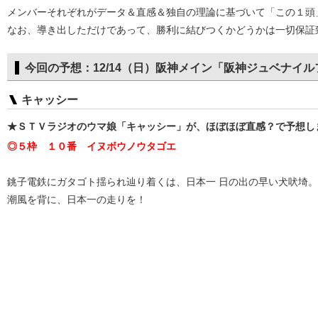
メンバーそれぞれがデータ＆直感＆独自の理論に基づいて「この１頭
なお、導き出しただけであって、勝利に結びつくかどうかは一切保証
今回の予想：12/14（日）阪神メイン「阪神ジュベナイル
キャッシー
★ＳＴＶラジオのウマ娘「キャッシー」が、ほぼほぼ直感？で予想し
◎５枠 １０番 イヌボウノウタゴエ
銚子電鉄にガタゴト揺られ辿り着くは、日本一 日の出の早い犬吠埼。
潮風を背に、日本一の走りを！