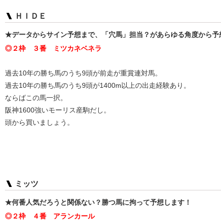
ＨＩＤＥ
★データからサイン予想まで、「穴馬」担当？があらゆる角度から予
◎２枠 ３番 ミツカネベネラ
過去10年の勝ち馬のうち9頭が前走が重賞連対馬。
過去10年の勝ち馬のうち9頭が1400m以上の出走経験あり。
ならばこの馬一択。
阪神1600強いモーリス産駒だし。
頭から買いましょう。
ミッツ
★何番人気だろうと関係ない？勝つ馬に拘って予想します！
◎２枠 ４番 アランカール