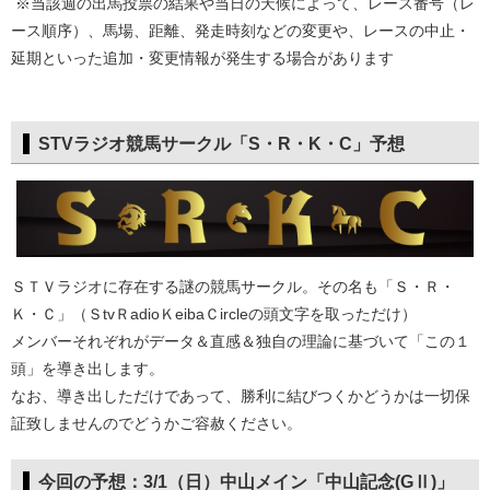
※当該週の出馬投票の結果や当日の天候によって、レース番号（レ
ース順序）、馬場、距離、発走時刻などの変更や、レースの中止・
延期といった追加・変更情報が発生する場合があります
STVラジオ競馬サークル「S・R・K・C」予想
ＳＴＶラジオに存在する謎の競馬サークル。その名も「Ｓ・Ｒ・
Ｋ・Ｃ」（ＳtvＲadioＫeibaＣircleの頭文字を取っただけ）
メンバーそれぞれがデータ＆直感＆独自の理論に基づいて「この１
頭」を導き出します。
なお、導き出しただけであって、勝利に結びつくかどうかは一切保
証致しませんのでどうかご容赦ください。
今回の予想：3/1（日）中山メイン「中山記念(GⅡ)」