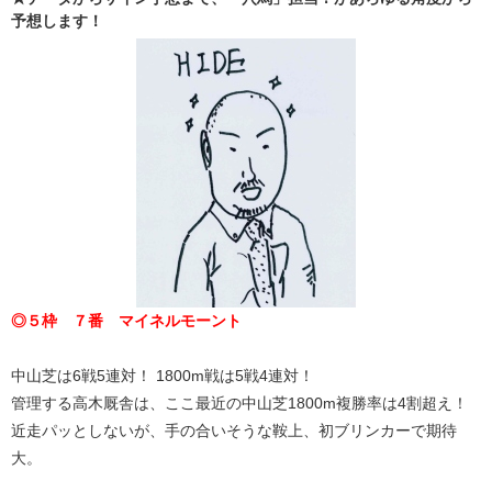
予想します！
◎５枠 ７番 マイネルモーント
中山芝は6戦5連対！ 1800m戦は5戦4連対！
管理する高木厩舎は、ここ最近の中山芝1800m複勝率は4割超え！
近走パッとしないが、手の合いそうな鞍上、初ブリンカーで期待
大。