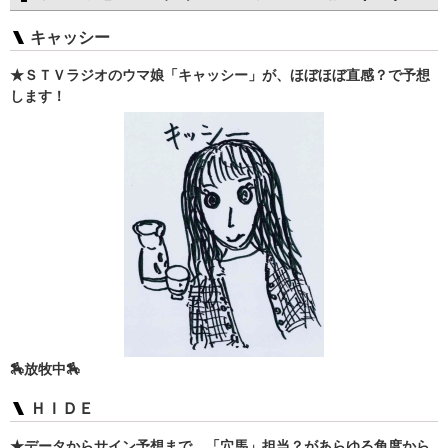
キャッシー
★ＳＴＶラジオのウマ娘「キャッシー」が、ほぼほぼ直感？で予想
します！
🏇放牧中🏇
ＨＩＤＥ
★データからサイン予想まで、「穴馬」担当？があらゆる角度から