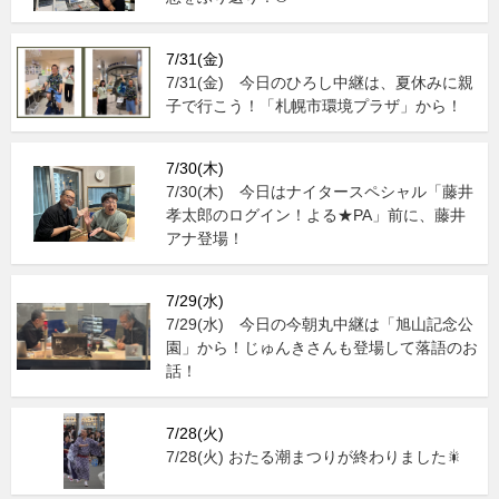
7/31(金)
7/31(金) 今日のひろし中継は、夏休みに親
子で行こう！「札幌市環境プラザ」から！
7/30(木)
7/30(木) 今日はナイタースペシャル「藤井
孝太郎のログイン！よる★PA」前に、藤井
アナ登場！
7/29(水)
7/29(水) 今日の今朝丸中継は「旭山記念公
園」から！じゅんきさんも登場して落語のお
話！
7/28(火)
7/28(火) おたる潮まつりが終わりました🎇