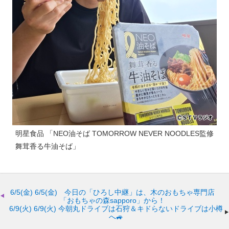
明星食品 「NEO油そば TOMORROW NEVER NOODLES監修
舞茸香る牛油そば」
6/5(金)
6/5(金) 今日の「ひろし中継」は、木のおもちゃ専門店
「おもちゃの森sapporo」から！
6/9(火)
6/9(火) 今朝丸ドライブは石狩＆キドらないドライブは小樽
へ🚙