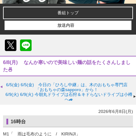
番組トップ
放送内容
X
LINE
6/8(月) なんか寒いので美味しい麺の話をたくさんしまし
た🍜
6/5(金)
6/5(金) 今日の「ひろし中継」は、木のおもちゃ専門店
「おもちゃの森sapporo」から！
6/9(火)
6/9(火) 今朝丸ドライブは石狩＆キドらないドライブは小樽
へ🚙
2026年6月8日(月)
16時台
M1「 雨は毛布のように / KIRINJI」