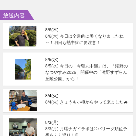
放送内容
8/6(木)
8/6(木) 今日は全道的に暑くなりましたね
～！明日も熱中症に要注意！
8/5(水)
8/5(水) 今日の「今朝丸中継」は、「滝野の
なつやすみ2026」開催中の「滝野すずらん
丘陵公園」から！
8/4(火)
8/4(火) きょうも小樽からやって来ました🚙
8/3(月)
8/3(月) 月曜ナガイラボは⚾パリーグ順位予
想をふり返り！⚾