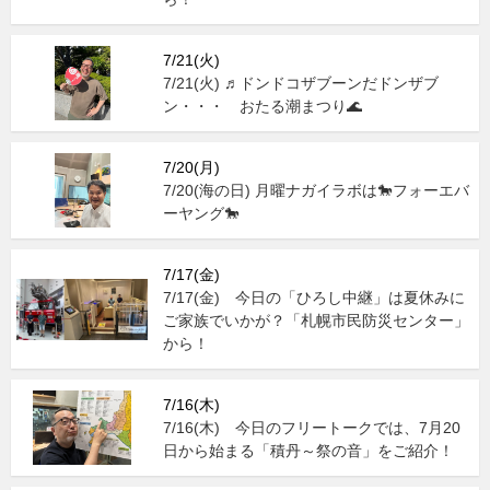
7/21(火)
7/21(火) ♬ドンドコザブーンだドンザブ
ン・・・ おたる潮まつり🌊
7/20(月)
7/20(海の日) 月曜ナガイラボは🐎フォーエバ
ーヤング🐎
7/17(金)
7/17(金) 今日の「ひろし中継」は夏休みに
ご家族でいかが？「札幌市民防災センター」
から！
7/16(木)
7/16(木) 今日のフリートークでは、7月20
日から始まる「積丹～祭の音」をご紹介！