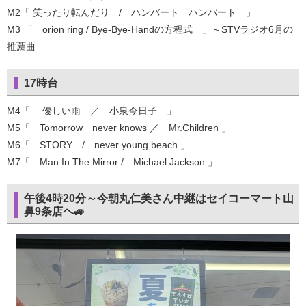
M2「 笑ったり転んだり / ハンバート ハンバート 」
M3 「 orion ring / Bye-Bye-Handの方程式 」～STVラジオ6月の
推薦曲
17時台
M4「 優しい雨 ／ 小泉今日子 」
M5「 Tomorrow never knows ／ Mr.Children 」
M6「 STORY / never young beach 」
M7「 Man In The Mirror / Michael Jackson 」
午後4時20分～今朝丸仁美さん中継はセイコーマート山
鼻9条店ヘ🚙