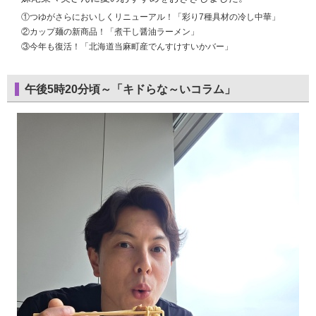
①つゆがさらにおいしくリニューアル！「彩り7種具材の冷し中華」
②カップ麺の新商品！「煮干し醤油ラーメン」
③今年も復活！「北海道当麻町産でんすけすいかバー」
午後5時20分頃～「キドらな～いコラム」