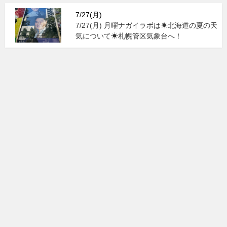
7/27(月)
7/27(月) 月曜ナガイラボは☀北海道の夏の天
気について☀札幌管区気象台へ！