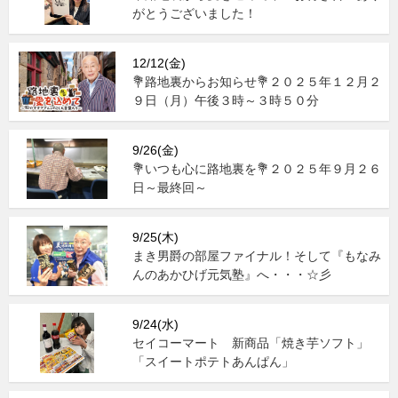
がとうございました！
12/12(金)
💐路地裏からお知らせ💐２０２５年１２月２
９日（月）午後３時～３時５０分
9/26(金)
💐いつも心に路地裏を💐２０２５年９月２６
日～最終回～
9/25(木)
まき男爵の部屋ファイナル！そして『もなみ
んのあかひげ元気塾』へ・・・☆彡
9/24(水)
セイコーマート 新商品「焼き芋ソフト」
「スイートポテトあんぱん」