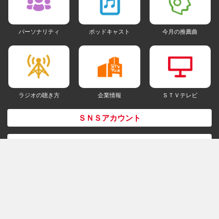
パーソナリティ
ポッドキャスト
今月の推薦曲
ラジオの聴き方
企業情報
ＳＴＶテレビ
ＳＮＳアカウント
my STV
会員ログイン
ご利用にあたって
個人情報について
著作権とリンクについて
ご意見・ご感想
ラジオサイトマップ
ＰＣ版