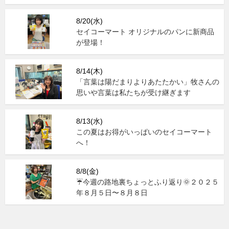
8/20(水)
セイコーマート オリジナルのパンに新商品
が登場！
8/14(木)
「言葉は陽だまりよりあたたかい」牧さんの
思いや言葉は私たちが受け継ぎます
8/13(水)
この夏はお得がいっぱいのセイコーマート
へ！
8/8(金)
☔今週の路地裏ちょっとふり返り🌞２０２５
年８月５日〜８月８日