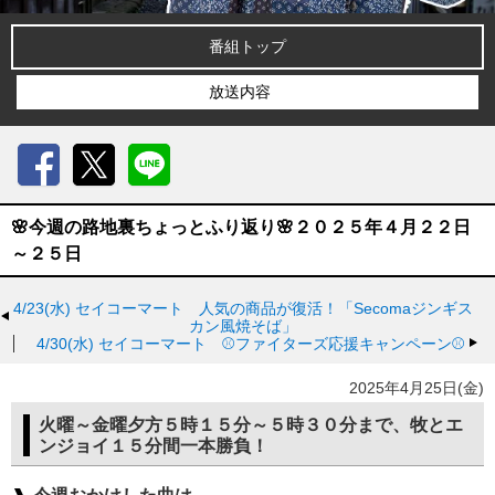
番組トップ
放送内容
Facebook
X
LINE
🌸今週の路地裏ちょっとふり返り🌸２０２５年４月２２日
～２５日
4/23(水)
セイコーマート 人気の商品が復活！「Secomaジンギス
カン風焼そば」
4/30(水)
セイコーマート ⚾ファイターズ応援キャンペーン⚾
2025年4月25日(金)
火曜～金曜夕方５時１５分～５時３０分まで、牧とエ
ンジョイ１５分間一本勝負！