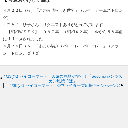
今週おかけした曲は
４月２２日（火）「この素晴らしき世界」（ルイ・アームストロン
グ）
～白石区・妙子さん、リクエストありがとうございます！
【昭和ＷＥＥＫ】１９６７年 （昭和４２年） 今から５８年前
にリリースされました！
４月２４日（木）「あまい囁き（パローレ・パローレ）」（アラ
ン・ドロン、ダリダ）
4/23(水)
セイコーマート 人気の商品が復活！「Secomaジンギス
カン風焼そば」
4/30(水)
セイコーマート ⚾ファイターズ応援キャンペーン⚾