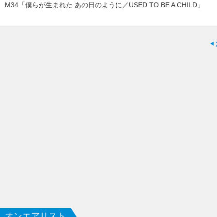
M34「僕らが生まれた あの日のように／USED TO BE A CHILD」
オンエアリスト