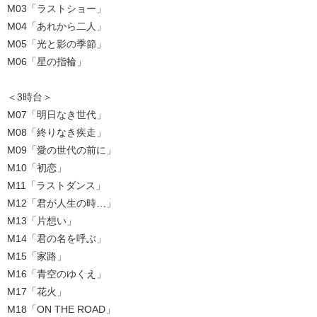
M03「ラストショー」
M04「あれから二人」
M05「光と影の季節」
M06「星の指輪」
＜3時台＞
M07「明日なき世代」
M08「終りなき疾走」
M09「愛の世代の前に」
M10「初恋」
M11「ラストダンス」
M12「君が人生の時…」
M13「片想い」
M14「君の名を呼ぶ」
M15「家路」
M16「青空のゆくえ」
M17「花火」
M18「ON THE ROAD」