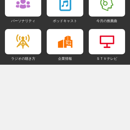
パーソナリティ
ポッドキャスト
今月の推薦曲
ラジオの聴き方
企業情報
ＳＴＶテレビ
ＳＮＳアカウント
my STV
会員ログイン
ご利用にあたって
個人情報について
著作権とリンクについて
ご意見・ご感想
ラジオサイトマップ
ＰＣ版