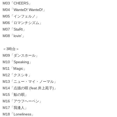
M03「CHEERS」
M04「WanteD! WanteD!」
M05「インフェルノ」
M06「ロマンチシズム」
M07「StaRt」
M08「lovin'」
＜3時台＞
M09「ダンスホール」
M10「Speaking」
M11「Magic」
M12「クスシキ」
M13「ニュー・マイ・ノーマル」
M14「点描の唄 (feat.井上苑子)」
M15「鯨の唄」
M16「アウフヘーベン」
M17「我逢人」
M18「Loneliness」