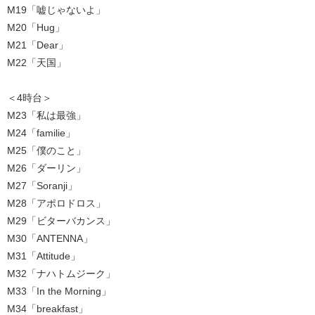
M19「嘘じゃないよ」
M20「Hug」
M21「Dear」
M22「天国」
＜4時台＞
M23「私は最強」
M24「familie」
M25「僕のこと」
M26「ダーリン」
M27「Soranji」
M28「アポロドロス」
M29「ビターバカンス」
M30「ANTENNA」
M31「Attitude」
M32「ナハトムジーク」
M33「In the Morning」
M34「breakfast」