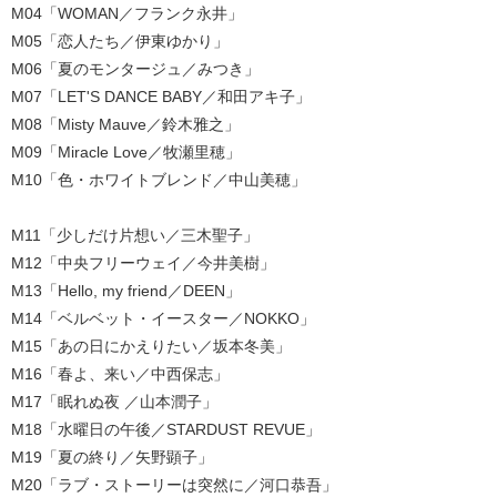
M04「WOMAN／フランク永井」
M05「恋人たち／伊東ゆかり」
M06「夏のモンタージュ／みつき」
M07「LET'S DANCE BABY／和田アキ子」
M08「Misty Mauve／鈴木雅之」
M09「Miracle Love／牧瀬里穂」
M10「色・ホワイトブレンド／中山美穂」
M11「少しだけ片想い／三木聖子」
M12「中央フリーウェイ／今井美樹」
M13「Hello, my friend／DEEN」
M14「ベルベット・イースター／NOKKO」
M15「あの日にかえりたい／坂本冬美」
M16「春よ、来い／中西保志」
M17「眠れぬ夜 ／山本潤子」
M18「水曜日の午後／STARDUST REVUE」
M19「夏の終り／矢野顕子」
M20「ラブ・ストーリーは突然に／河口恭吾」