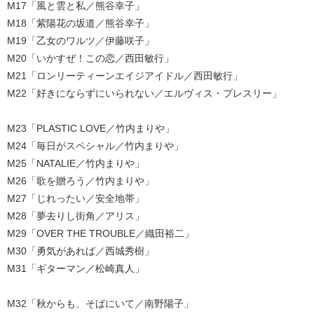
M17「風と雲と私／熊谷幸子」
M18「紫陽花の坂道／熊谷幸子」
M19「乙女のワルツ／伊藤咲子」
M20「いかすぜ！この恋／西田敏行」
M21「ロンリーティーンエイジアイドル／西田敏行」
M22「好きにならずにいられない／エルヴィス・プレスリー」
M23「PLASTIC LOVE／竹内まりや」
M24「毎日がスペシャル／竹内まりや」
M25「NATALIE／竹内まりや」
M26「歌を贈ろう／竹内まりや」
M27「じれったい／安全地帯」
M28「夢去りし街角／アリス」
M29「OVER THE TROUBLE／織田裕二」
M30「勇気があれば／西城秀樹」
M31「ギターマン／松崎真人」
M32「秋からも、そばにいて／南野陽子」