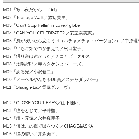
M01「寒い夜だから…／trf」
M02「Teenage Walk／渡辺美里」
M03「Can't Stop Fallin' in Love／globe」
M04「CAN YOU CELEBRATE? ／安室奈美恵」
M05「風が吹いたら恋もうけ（ハチャメチャ・バージョン）／中原理
M06「いちご畑でつかまえて／松田聖子」
M07「帰り道は遠かった／チコとビーグルス」
M08「太陽野郎／寺内タケシとバニーズ」
M09「ある光／小沢健二」
M10「ノーベルやんちゃDE賞／スチャダラパー」
M11「Shangri-La／電気グルーヴ」
M12「CLOSE YOUR EYES／山下達郎」
M13「瞳をとじて／平井堅」
M14「瞳・元気／永井真理子」
M15「僕はこの瞳で嘘をつく／CHAGE&ASKA」
M16「瞳の誓い／井森美幸」