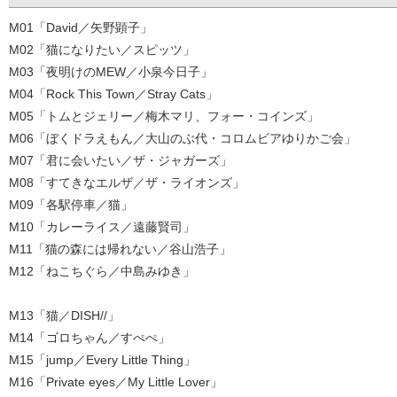
M01「David／矢野顕子」
M02「猫になりたい／スピッツ」
M03「夜明けのMEW／小泉今日子」
M04「Rock This Town／Stray Cats」
M05「トムとジェリー／梅木マリ、フォー・コインズ」
M06「ぼくドラえもん／大山のぶ代・コロムビアゆりかご会」
M07「君に会いたい／ザ・ジャガーズ」
M08「すてきなエルザ／ザ・ライオンズ」
M09「各駅停車／猫」
M10「カレーライス／遠藤賢司」
M11「猫の森には帰れない／谷山浩子」
M12「ねこちぐら／中島みゆき」
M13「猫／DISH//」
M14「ゴロちゃん／すぺぺ」
M15「jump／Every Little Thing」
M16「Private eyes／My Little Lover」