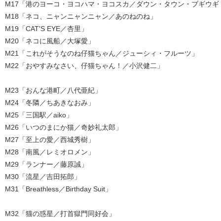
M17「港のヨーコ・ヨコハマ・ヨコスカ／ダウン・タウン・ブギウギ
M18「ネコ、ニャンニャンニャン／あのねのね」
M19「CAT'S EYE／杏里」
M20「ネコに風船／大塚愛」
M21「これがそうなのね仔猫ちゃん／ジューシィ・フルーツ」
M22「おやすみなさい、仔猫ちゃん！／小沢健二」
M23「おんな港町／八代亜紀」
M24「冬隣／ちあきなおみ」
M25「三国駅／aiko」
M26「いつのまにか猫／奇妙礼太郎」
M27「至上の愛／西城秀樹」
M28「南風／レミオロメン」
M29「ランナー／藤原誠」
M30「流星／吉田拓郎」
M31「Breathless／Birthday Suit」
M32「猫の惑星／打首獄門同好会」