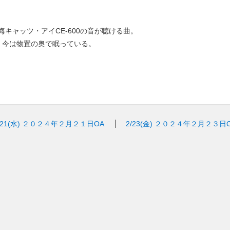
キャッツ・アイCE-600の音が聴ける曲。
、今は物置の奥で眠っている。
/21(水)
２０２４年２月２１日OA
2/23(金)
２０２４年２月２３日O