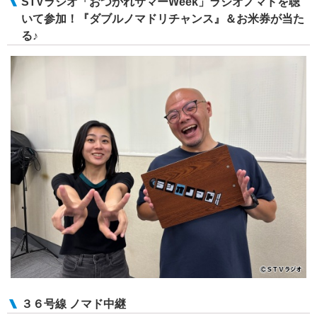
STVラジオ「おつかれサマーWeek」ラジオノマドを聴
いて参加！『ダブルノマドリチャンス』＆お米券が当た
る♪
３６号線 ノマド中継