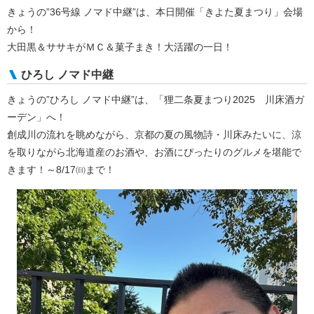
きょうの”36号線 ノマド中継”は、本日開催「きよた夏まつり」会場
から！
大田黒＆ササキがＭＣ＆菓子まき！大活躍の一日！
ひろし ノマド中継
きょうの”ひろし ノマド中継”は、「狸二条夏まつり2025 川床酒ガ
ーデン」へ！
創成川の流れを眺めながら、京都の夏の風物詩・川床みたいに、涼
を取りながら北海道産のお酒や、お酒にぴったりのグルメを堪能で
きます！～8/17㈰まで！