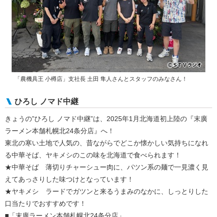
「農機具王 小樽店」支社長 土田 隼人さんとスタッフのみなさん！
ひろし ノマド中継
きょうの”ひろし ノマド中継”は、2025年1月北海道初上陸の『末廣
ラーメン本舗札幌北24条分店』へ！
東北の寒い土地で人気の、昔ながらでどこか懐かしい気持ちになれ
る中華そば、ヤキメシのこの味を北海道で食べられます！
★中華そば 薄切りチャーシュー肉に、パツン系の麺で一見濃く見
えてあっさりした味つけとなっています！
★ヤキメシ ラードでガツンと来るうまみのなかに、しっとりした
口当たりでおすすめです！
■「末廣ラーメン本舗札幌北24条分店」