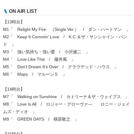
ON AIR LIST
【13時台】
M1「 Relight My Fire （Single Ver.） / ダン・ハートマン 」
M2「 Keep It Commin' Love / K.C.＆ザ・サンシャイン・バン
ド 」
M3「 強い気持ち・強い愛 / 小沢健二 」
M4「 Love Like This / 藤井風 」
M5「 Don't Dream It's Over / クラウデッド・ハウス 」
M6「 Maps / マルーン５ 」
【14時台】
M7「 Walking on Sunshine / カトリーナ＆ザ・ウェイブス 」
M8「 Love Is All / ロジャー・グローヴァ— ロニー・ジェイ
ムズ・ディオ 」
M9「 GREEN DAYS / 槇原敬之 」