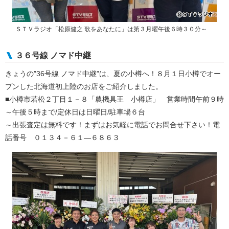
ＳＴＶラジオ「松原健之 歌をあなたに」は第３月曜午後６時３０分～
３６号線 ノマド中継
きょうの”36号線 ノマド中継”は、夏の小樽へ！８月１日小樽でオー
プンした北海道初上陸のお店をご紹介しました。
■小樽市若松２丁目１－８「農機具王 小樽店」 営業時間午前９時
～午後５時まで/定休日は日曜日/駐車場６台
～出張査定は無料です！まずはお気軽に電話でお問合せ下さい！電
話番号 ０１３４－６１—６８６３