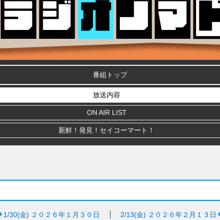
番組トップ
放送内容
ON AIR LIST
新鮮！発見！セイコーマート！
1/30(金)
２０２６年１月３０日
2/13(金)
２０２６年２月１３日