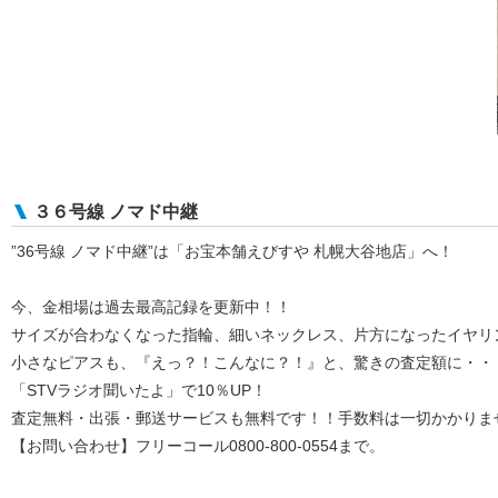
３６号線 ノマド中継
”36号線 ノマド中継”は「お宝本舗えびすや 札幌大谷地店」へ！
今、金相場は過去最高記録を更新中！！
サイズが合わなくなった指輪、細いネックレス、片方になったイヤリ
小さなピアスも、『えっ？！こんなに？！』と、驚きの査定額に・・
「STVラジオ聞いたよ」で10％UP！
査定無料・出張・郵送サービスも無料です！！手数料は一切かかりま
【お問い合わせ】フリーコール0800-800-0554まで。