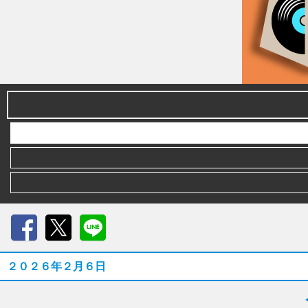
Facebook
X
LINE
２０２６年２月６日