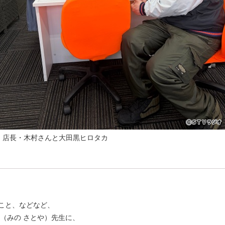
店長・木村さんと大田黒ヒロタカ
こと、などなど、
（みの さとや）先生に、