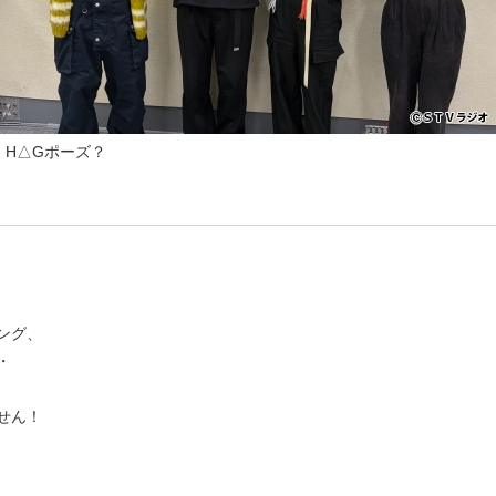
H△Gポーズ？
ング、
・
せん！