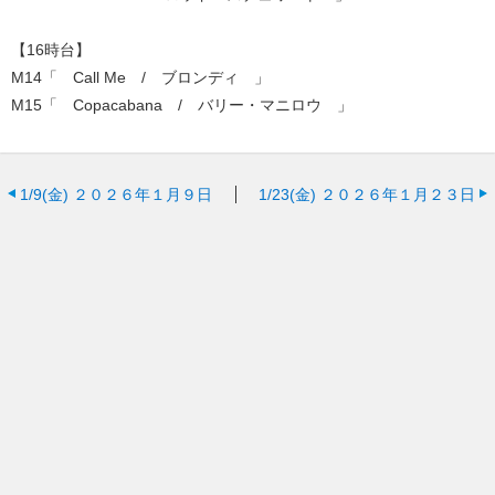
【16時台】
M14「 Call Me / ブロンディ 」
M15「 Copacabana / バリー・マニロウ 」
1/9(金)
２０２６年１月９日
1/23(金)
２０２６年１月２３日