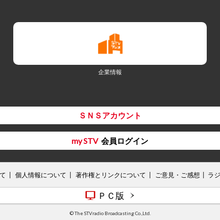
企業情報
ＳＮＳアカウント
my STV
会員ログイン
て
個人情報について
著作権とリンクについて
ご意見・ご感想
ラ
ＰＣ版
© The STVradio Broadcasting Co.,Ltd.