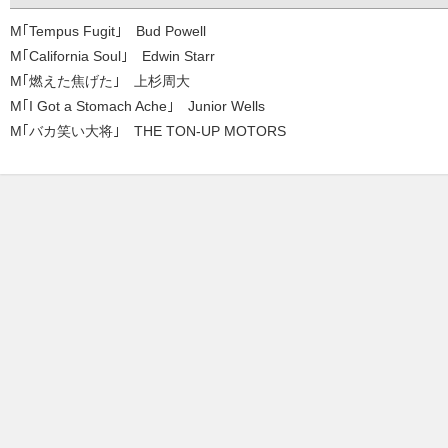
M｢Tempus Fugit｣ Bud Powell
M｢California Soul｣ Edwin Starr
M｢燃えた焦げた｣ 上杉周大
M｢I Got a Stomach Ache｣ Junior Wells
M｢バカ笑い大将｣ THE TON-UP MOTORS