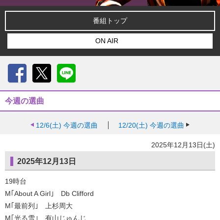
番組トップ
ON AIR
Facebook
X
LINE
今週の選曲
12/6(土)
今週の選曲
12/20(土)
今週の選曲
2025年12月13日(土)
2025年12月13日
19時台
M｢About A Girl｣ Db Clifford
M｢最前列｣ 上杉周大
M｢光る雪｣ 有山じゅんじ