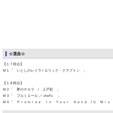
☆選曲☆
【１７時台】
Ｍ１「 いとしのレイラ / エリック・クラプトン 」
【１８時台】
Ｍ２「 夢のチカラ / 上戸彩 」
Ｍ３「 プルミエール ／ chef's 」
Ｍ４「 Ｐｒｏｍｉｓｅ Ｉｎ Ｙｏｕｒ Ｈａｎｄ / Ｕ Ｍｉｘ