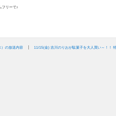
ムフリーで♪
木）の放送内容
11/15(金)
吉川のりおが駄菓子を大人買い～！！ 