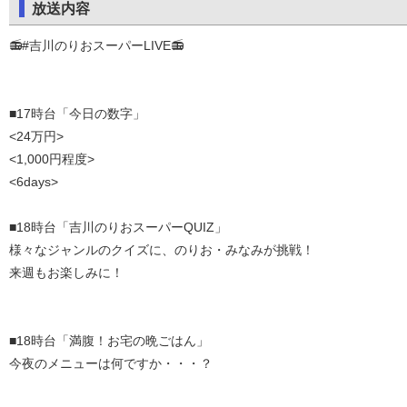
放送内容
📻#吉川のりおスーパーLIVE📻
■17時台「今日の数字」
<24万円>
<1,000円程度>
<6days>
■18時台「吉川のりおスーパーQUIZ」
様々なジャンルのクイズに、のりお・みなみが挑戦！
来週もお楽しみに！
■18時台「満腹！お宅の晩ごはん」
今夜のメニューは何ですか・・・？