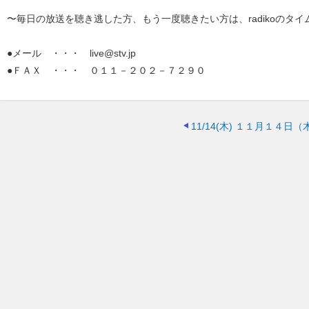
〜毎日の放送を聴き逃した方、もう一度聴きたい方は、radikoのタイ
●メール ・・・ live@stv.jp
●ＦＡＸ ・・・ ０１１－２０２－７２９０
11/14(木)
１１月１４日（