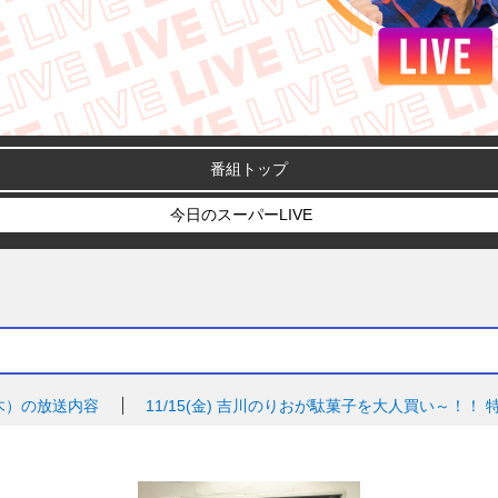
番組トップ
今日のスーパーLIVE
木）の放送内容
11/15(金)
吉川のりおが駄菓子を大人買い～！！ 