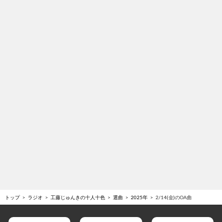
トップ
ラジオ
工藤じゅんきの十人十色
選曲
2025年
2/14(金)のOA曲