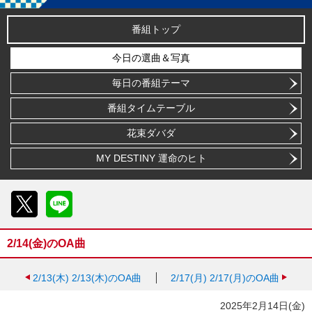
番組トップ
今日の選曲＆写真
毎日の番組テーマ
番組タイムテーブル
花束ダバダ
MY DESTINY 運命のヒト
X
LINE
2/14(金)のOA曲
2/13(木)
2/13(木)のOA曲
2/17(月)
2/17(月)のOA曲
2025年2月14日(金)