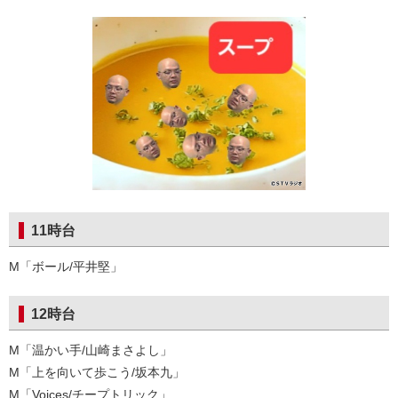
11時台
M「ボール/平井堅」
12時台
M「温かい手/山崎まさよし」
M「上を向いて歩こう/坂本九」
M「Voices/チープトリック」