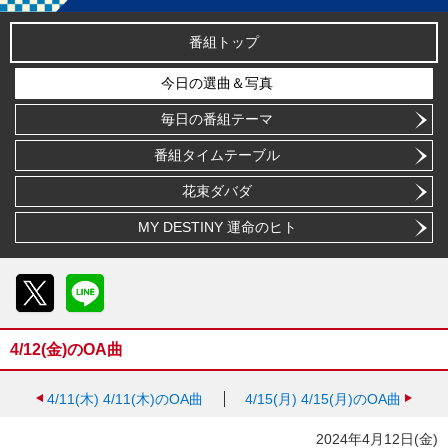
番組トップ
今日の選曲＆写真
毎日の番組テーマ
番組タイムテーブル
花束ダバダ
MY DESTINY 運命のヒト
X
LINE
4/12(金)のOA曲
4/11(木)
4/11(木)のOA曲
4/15(月)
4/15(月)のOA曲
2024年4月12日(金)