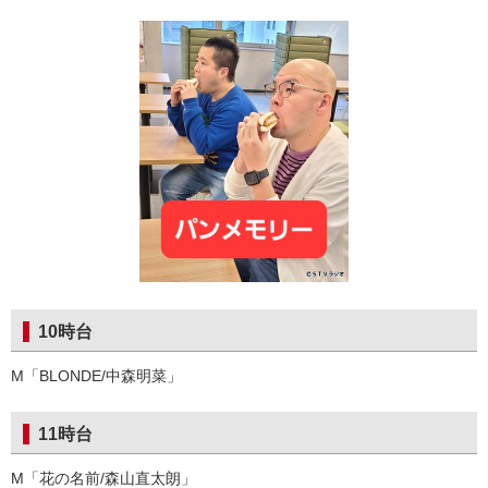
10時台
M「BLONDE/中森明菜」
11時台
M「花の名前/森山直太朗」