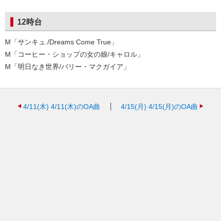
12時台
M「サンキュ./Dreams Come True」
M「コーヒー・ショップの女の娘/キャロル」
M「明日なき世界/バリー・マクガイア」
4/11(木)
4/11(木)のOA曲
4/15(月)
4/15(月)のOA曲