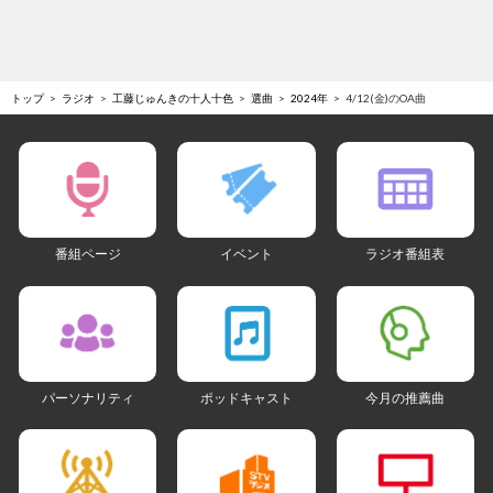
トップ
ラジオ
工藤じゅんきの十人十色
選曲
2024年
4/12(金)のOA曲
番組ページ
イベント
ラジオ番組表
パーソナリティ
ポッドキャスト
今月の推薦曲