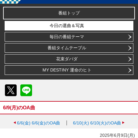
番組トップ
今日の選曲＆写真
毎日の番組テーマ
番組タイムテーブル
花束ダバダ
MY DESTINY 運命のヒト
X
LINE
6/9(月)のOA曲
6/6(金)
6/6(金)のOA曲
6/10(火)
6/10(火)のOA曲
2025年6月9日(月)