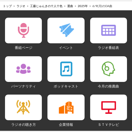
トップ
ラジオ
工藤じゅんきの十人十色
選曲
2025年
6/9(月)のOA曲
番組ページ
イベント
ラジオ番組表
パーソナリティ
ポッドキャスト
今月の推薦曲
ラジオの聴き方
企業情報
ＳＴＶテレビ