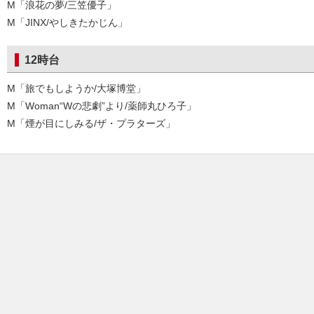
M「浪花の夢/三笠優子」
M「JINX/やしきたかじん」
12時台
M「旅でもしようか/大塚博堂」
M「Woman“Wの悲劇”より/薬師丸ひろ子」
M「煙が目にしみる/ザ・プラターズ」