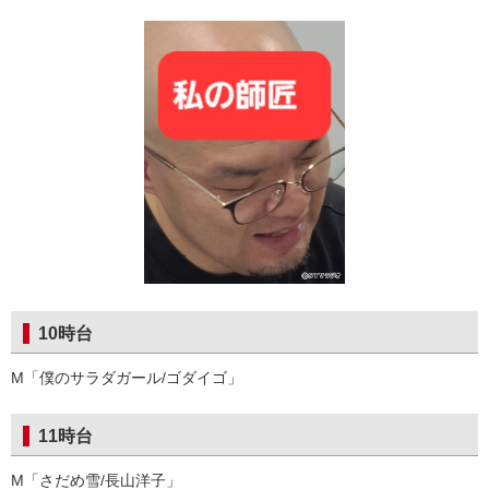
10時台
M「僕のサラダガール/ゴダイゴ」
11時台
M「さだめ雪/長山洋子」