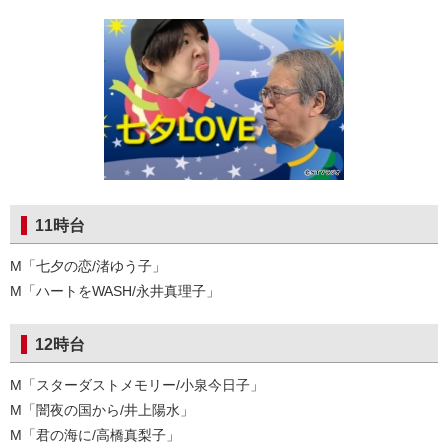
11時台
M「七夕の恋/渚ゆう子」
M「ハートをWASH/永井真理子」
12時台
M「スターダストメモリー/小泉今日子」
M「闇夜の国から/井上陽水」
M「君の海に/高橋真梨子」