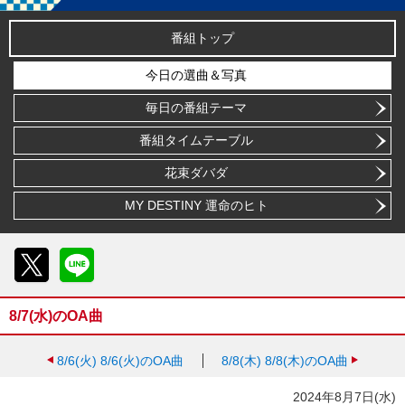
番組トップ
今日の選曲＆写真
毎日の番組テーマ
番組タイムテーブル
花束ダバダ
MY DESTINY 運命のヒト
X
LINE
8/7(水)のOA曲
8/6(火)
8/6(火)のOA曲
8/8(木)
8/8(木)のOA曲
2024年8月7日(水)