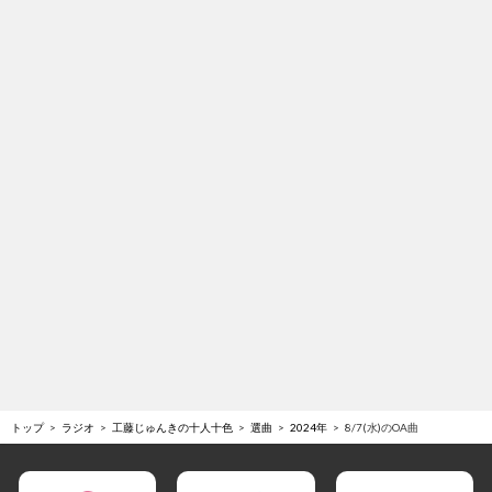
トップ
ラジオ
工藤じゅんきの十人十色
選曲
2024年
8/7(水)のOA曲